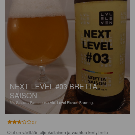
NEXT LEVEL #03 BRETTA
SAISON
6%
Saison / Farmhouse Ale.
Level Eleven Brewing.
2.7
Olut on väriltään oljenkeltainen ja vaahtoa kertyi reilu 