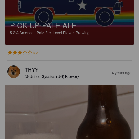
PICK-UP PALE ALE
5.2%
American Pale Ale.
Level Eleven Brewing.
3.2
THYY
4 years ago
@ United Gypsies (UG) Brewery