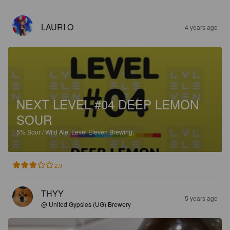
LAURI O
4 years ago
NEXT LEVEL #04 DEEP LEMON
SOUR
5%
Sour / Wild Ale.
Level Eleven Brewing.
2.9
THYY
5 years ago
@ United Gypsies (UG) Brewery