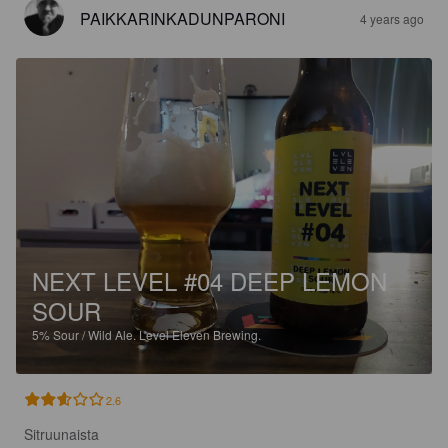
PAIKKARINKADUNPARONI
4 years ago
NEXT LEVEL #04 DEEP LEMON
SOUR
5%
Sour / Wild Ale.
Level Eleven Brewing.
2.6
Sitruunaista