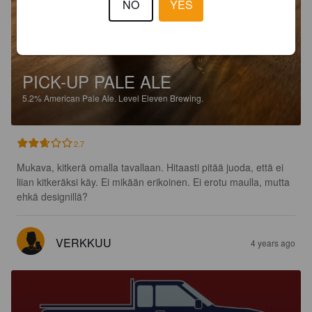
NO
YES
PICK-UP PALE ALE
5.2%
American Pale Ale.
Level Eleven Brewing.
2.7
Mukava, kitkerä omalla tavallaan. Hitaasti pitää juoda, että ei 
liian kitkeräksi käy. Ei mikään erikoinen. Ei erotu maulla, mutta 
ehkä designillä?
VERKKUU
4 years ago