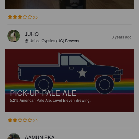
3.0
JUHO
3 years ago
@ United Gypsies (UG) Brewery
PICK-UP PALE ALE
5.2%
American Pale Ale.
Level Eleven Brewing.
2.2
AAMUN EKA