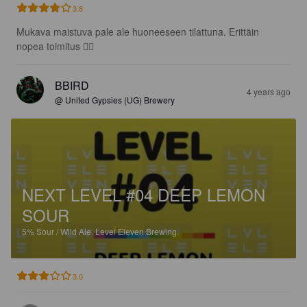
3.8
Mukava maistuva pale ale huoneeseen tilattuna. Erittäin 
nopea toimitus 👍🏻
BBIRD
4 years ago
@ United Gypsies (UG) Brewery
NEXT LEVEL #04 DEEP LEMON
SOUR
5%
Sour / Wild Ale.
Level Eleven Brewing.
3.0