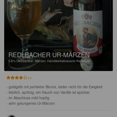
REDLBACHER UR-MÄRZEN
5.6%
Oktoberfest / Märzen.
Handwerksbrauerei Redlbach.
4.0
- goldgelb mit perfekter Blume, leider nicht für die Ewigkeit 

- lieblich, spritzig, ein Hauch von Vanille ist spürbar 

- im Abschluss mild hopfig 

- sehr gelungenes Ur-Märzen