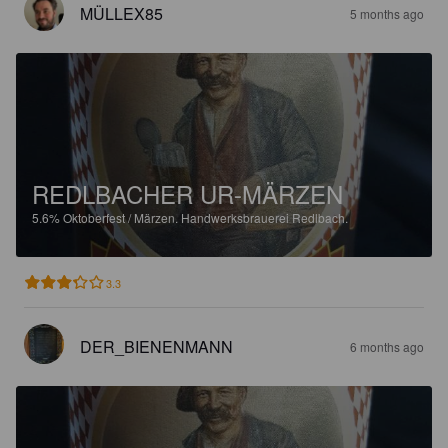
MÜLLEX85
5 months ago
REDLBACHER UR-MÄRZEN
5.6%
Oktoberfest / Märzen.
Handwerksbrauerei Redlbach.
3.3
DER_BIENENMANN
6 months ago