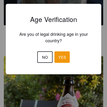
REDLBACHER UR-MÄRZEN
5.6%
Oktoberfest / Märzen.
Handwerksbrauerei Redlbach.
Age Verification
4.2
Are you of legal drinking age in your
country?
DR.OPEL
1 year ago
@ Getränkequelle Göttingen
NO
YES