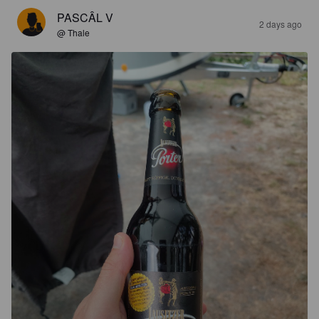
PASCÂL V
2 days ago
@ Thale