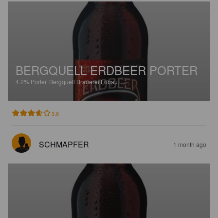
BERGQUELL ERDBEER PORTER
4.2%
Porter.
Bergquell Brauerei Löbau.
3.6
SCHMAPFER
1 month ago