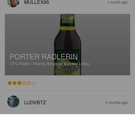
MÜLLEX85
1 month ago
PORTER RADLERIN
2.5%
Radler / Shandy.
Bergquell Brauerei Löbau.
3.1
LUDVBTZ
2 months ago