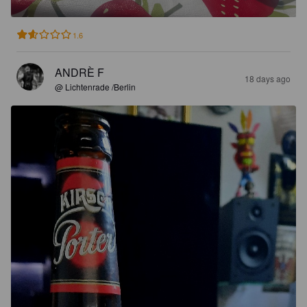
1.6
ANDRÈ F
18 days ago
@ Lichtenrade /Berlin