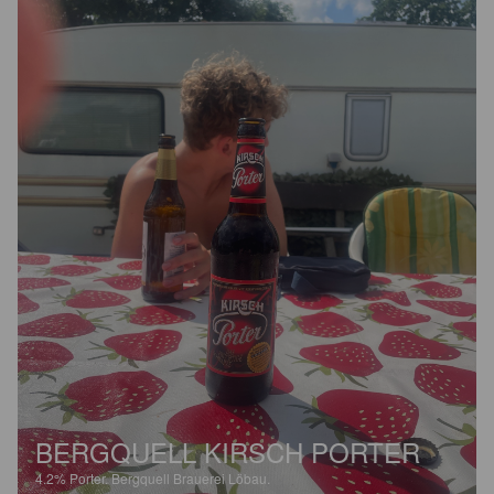
BERGQUELL KIRSCH PORTER
4.2%
Porter.
Bergquell Brauerei Löbau.