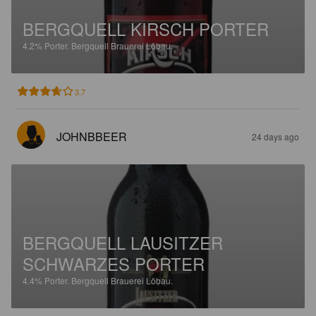
BERGQUELL KIRSCH PORTER
4.2%
Porter.
Bergquell Brauerei Löbau.
3.7
JOHNBBEER
24 days ago
BERGQUELL LAUSITZER
SCHWARZES PORTER
4.4%
Porter.
Bergquell Brauerei Löbau.