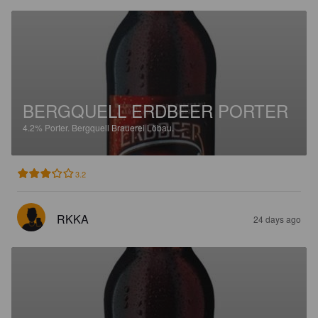
BERGQUELL ERDBEER PORTER
4.2%
Porter.
Bergquell Brauerei Löbau.
3.2
RKKA
24 days ago