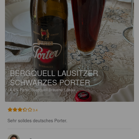
BERGQUELL LAUSITZER
SCHWARZES PORTER
4.4%
Porter.
Bergquell Brauerei Löbau.
3.4
Sehr solides deutsches Porter.