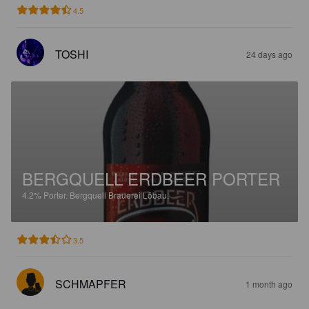
4.5
TOSHI
24 days ago
BERGQUELL ERDBEER PORTER
4.2%
Porter.
Bergquell Brauerei Löbau.
3.5
SCHMAPFER
1 month ago