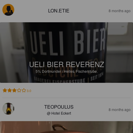
LON.ETIE
8 months ago
UELI BIER REVERENZ
5%
Dortmunder / Helles.
Fischerstube.
3.0
TEOPOULUS
8 months ago
@ Hotel Eckert