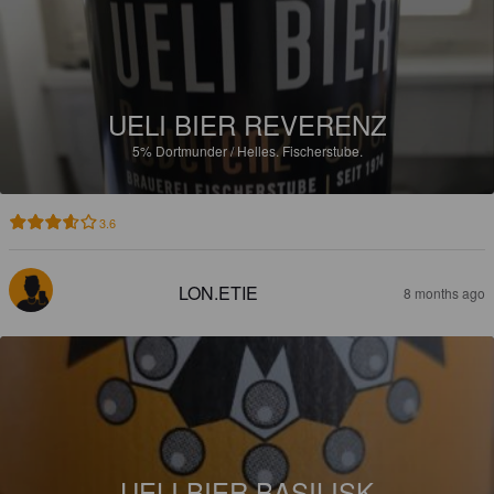
UELI BIER REVERENZ
5%
Dortmunder / Helles.
Fischerstube.
3.6
LON.ETIE
8 months ago
UELI BIER BASILISK