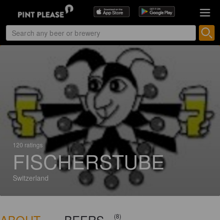
120 ratings
FISCHERSTUBE
Switzerland
ABOUT
BEERS
(8)