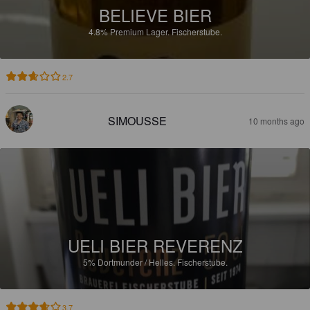
BELIEVE BIER
4.8%
Premium Lager.
Fischerstube.
2.7
SIMOUSSE
10 months ago
UELI BIER REVERENZ
5%
Dortmunder / Helles.
Fischerstube.
3.7