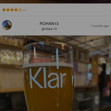
3.8
ROHAN13
7 months ago
@ Klara 13