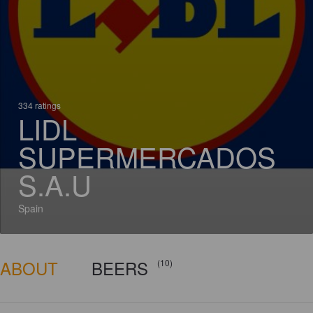
334 ratings
LIDL
SUPERMERCADOS
S.A.U
Spain
ABOUT
BEERS
(10)