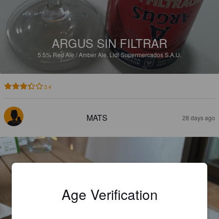
ARGUS SIN FILTRAR
5.5%
Red Ale / Amber Ale.
Lidl Supermercados S.A.U.
3.4
MATS
28 days ago
Age Verification