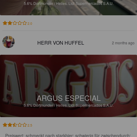
5.6%
Dortmunder / Helles.
Lidl Supermercados S.A.U.
2.0
HERR VON HUFFEL
2 months ago
ARGUS ESPECIAL
5.6%
Dortmunder / Helles.
Lidl Supermercados S.A.U.
2.5
Preiswert; schmeckt nach starkbier; schwierig für zwischendurch; 