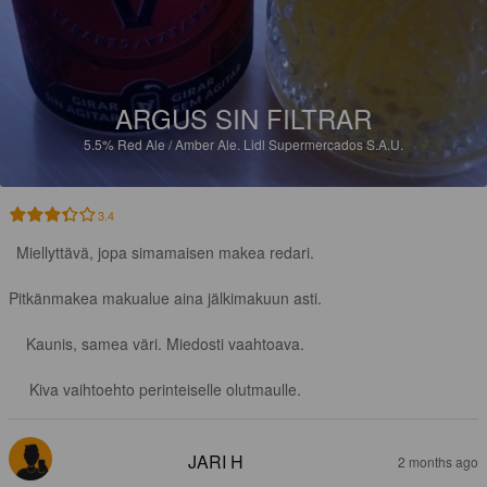
ARGUS SIN FILTRAR
5.5%
Red Ale / Amber Ale.
Lidl Supermercados S.A.U.
3.4
Miellyttävä, jopa simamaisen makea redari.

Pitkänmakea makualue aina jälkimakuun asti.

Kaunis, samea väri. Miedosti vaahtoava.

Kiva vaihtoehto perinteiselle olutmaulle.
JARI H
2 months ago