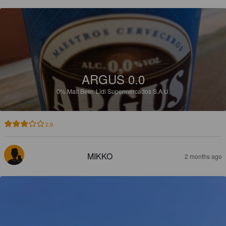
ARGUS 0.0
0%
Malt Beer.
Lidl Supermercados S.A.U.
2.8
MIKKO
2 months ago