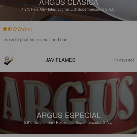
ARGUS CLÁSICA
4.8%
Pale Ale - International.
Lidl Supermercados S.A.U.
1.5
Looks big but taste small and bad
JAVIFLAMES
11 days ago
ARGUS ESPECIAL
5.6%
Dortmunder / Helles.
Lidl Supermercados S.A.U.