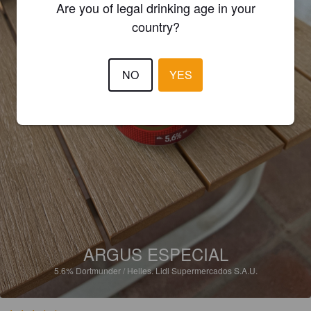
Are you of legal drinking age in your
country?
NO
YES
ARGUS ESPECIAL
5.6%
Dortmunder / Helles.
Lidl Supermercados S.A.U.