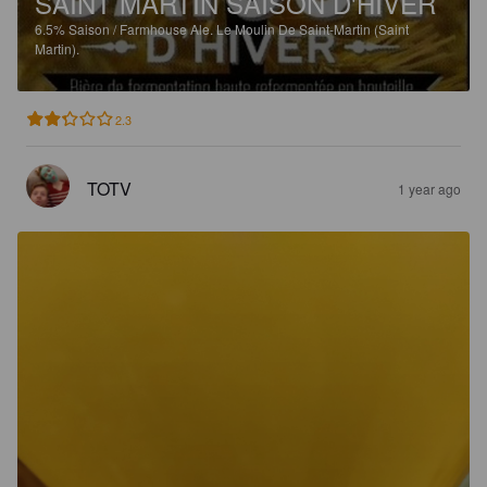
SAINT MARTIN SAISON D'HIVER
6.5%
Saison / Farmhouse Ale.
Le Moulin De Saint-Martin (Saint
Martin).
2.3
TOTV
1 year ago