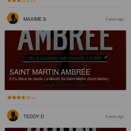
2.8
MAXIME S
3 years ago
SAINT MARTIN AMBRÉE
6.5%
Bière de Garde.
Le Moulin De Saint-Martin (Saint Martin).
3.6
TEDDY D
3 years ago