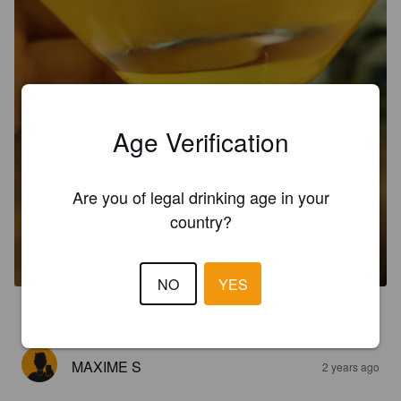
Age Verification
Are you of legal drinking age in your
country?
SAINT MARTIN TRIPLE
8%
Tripel.
Le Moulin De Saint-Martin (Saint Martin).
NO
YES
3.7
MAXIME S
2 years ago