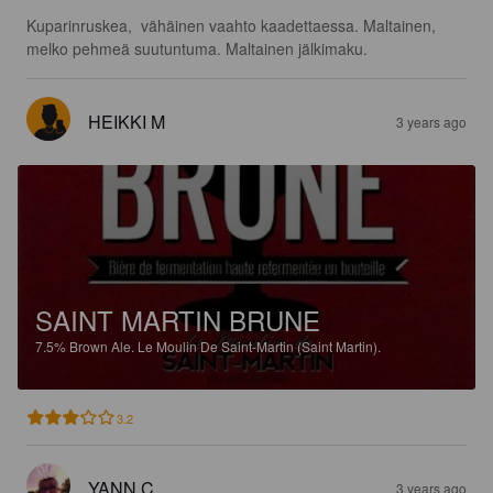
Kuparinruskea,  vähäinen vaahto kaadettaessa. Maltainen, 
melko pehmeä suutuntuma. Maltainen jälkimaku.
HEIKKI M
3 years ago
SAINT MARTIN BRUNE
7.5%
Brown Ale.
Le Moulin De Saint-Martin (Saint Martin).
3.2
YANN C
3 years ago