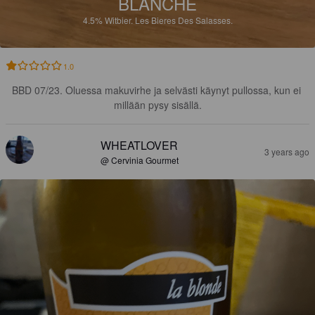
BLANCHE
4.5%
Witbier.
Les Bieres Des Salasses.
1.0
BBD 07/23. Oluessa makuvirhe ja selvästi käynyt pullossa, kun ei 
millään pysy sisällä.
WHEATLOVER
3 years ago
@ Cervinia Gourmet