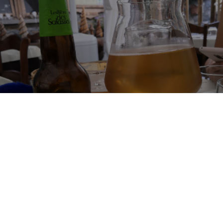
LES BIERES DES SALASSES - LA
BLANCHE
4.5%
Witbier.
Les Bieres Des Salasses.