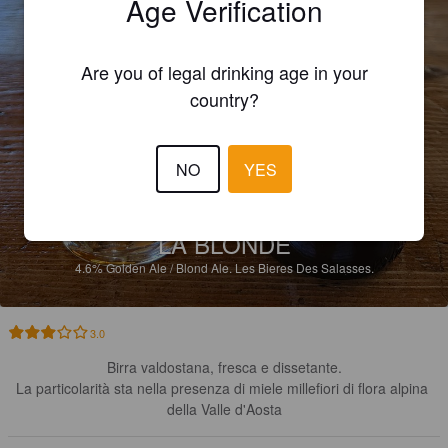
Age Verification
Are you of legal drinking age in your
country?
NO
YES
LA BLONDE
4.6%
Golden Ale / Blond Ale.
Les Bieres Des Salasses.
3.0
Birra valdostana, fresca e dissetante.

La particolarità sta nella presenza di miele millefiori di flora alpina 
della Valle d'Aosta