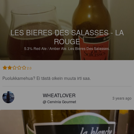
LES BIERES DES SALASSES - LA
ROUGE
5.3%
Red Ale / Amber Ale.
Les Bieres Des Salasses.
2.0
Puolukkamehua? Ei tästä oikein muuta irti saa.
WHEATLOVER
3 years ago
@ Cervinia Gourmet