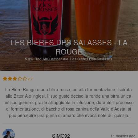
LES BIERES DES SALASSES - LA
ROUGE
5.3%
Red Ale / Amber Ale.
Les Bieres Des Salasses.
2.7
La Bière Rouge è una birra rossa, ad alta fermentazione, ispirata 
alle Bitter Ale inglesi. Il suo gusto deciso la rende una birra unica 
nel suo genere: grazie all'aggiunta in infusione, durante il processo 
di fermentazione, di bacche di rosa canina della Valle d'Aosta, si 
può percepire una punta di amaro che evoca note di liquirizia.
SIMO92
11 months ago