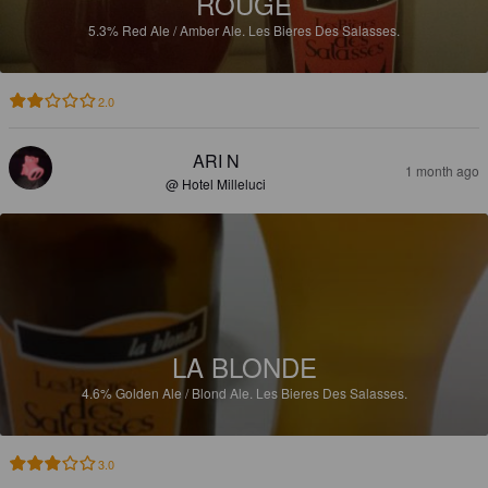
ROUGE
5.3%
Red Ale / Amber Ale.
Les Bieres Des Salasses.
2.0
ARI N
1 month ago
@ Hotel Milleluci
LA BLONDE
4.6%
Golden Ale / Blond Ale.
Les Bieres Des Salasses.
3.0