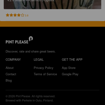
3.8
Discover, rate and share great beers.
COMPANY
LEGAL
GET THE APP
About
Privacy Policy
App Store
Contact
Terms of Service
Google Play
Blog
© 2026 Pint Please. All rights reserved.
Brewed with Perkele in Oulu, Finland.