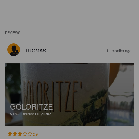
REVIEWS
TUOMAS
11 months ago
GOLORITZE
5.2%
.
Birrifico D'Oglistra.
2.9