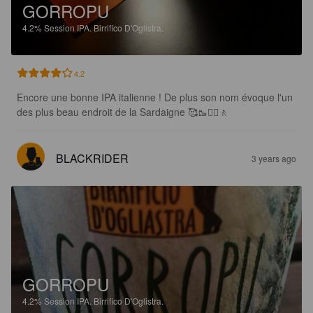
GORROPU
4.2%
Session IPA.
Birrifico D'Oglistra.
4.2
Encore une bonne IPA italienne ! De plus son nom évoque l'un 
des plus beau endroit de la Sardaigne 🥰🥾🚶‍♀️🚶
BLACKRIDER
3 years ago
GORROPU
4.2%
Session IPA.
Birrifico D'Oglistra.