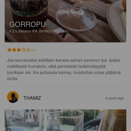
GORROPU
4.2%
Session IPA.
Birrifico D'Oglistra.
3.0
Jaa seuraavaksi edellisen kanssa saman panimon ipa. Ipaksi 
maltillisesti humaloitu, eikä perinteistä hedelmäisyyttä 
juurikaan ole. Iha putoavaa kamaa, muistuttaa omaa ylijäämä 
olutta
THAMIZ
4 years ago