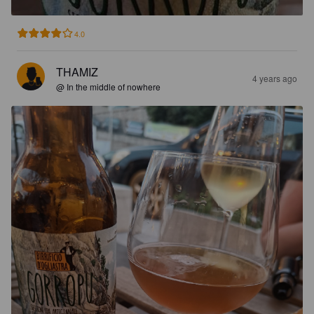
4.0
THAMIZ
4 years ago
@ In the middle of nowhere