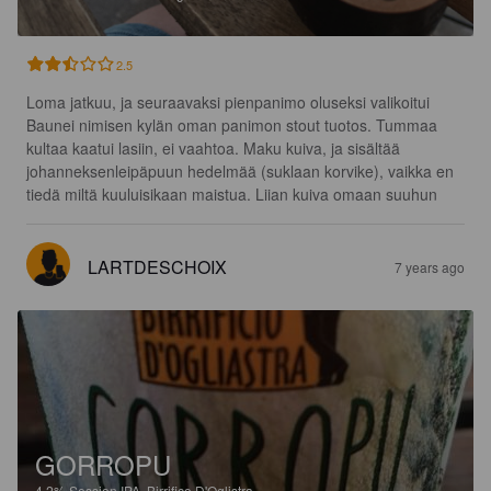
2.5
Loma jatkuu, ja seuraavaksi pienpanimo oluseksi valikoitui 
Baunei nimisen kylän oman panimon stout tuotos. Tummaa 
kultaa kaatui lasiin, ei vaahtoa. Maku kuiva, ja sisältää 
johanneksenleipäpuun hedelmää (suklaan korvike), vaikka en 
tiedä miltä kuuluisikaan maistua. Liian kuiva omaan suuhun
LARTDESCHOIX
7 years ago
GORROPU
4.2%
Session IPA.
Birrifico D'Oglistra.