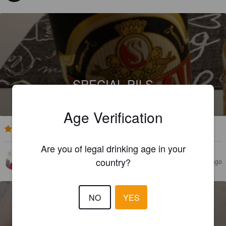
SPECIAL PILS
4.2%
Pale Lager.
Zaklady Piwowarskie Głubczyce.
Age Verification
2.0
Are you of legal drinking age in your
AARO
country?
9 months ago
NO
YES