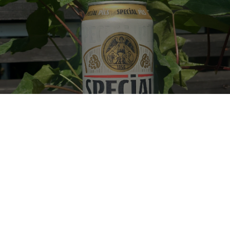
SPECIAL PILS
4.2%
Pale Lager.
Zaklady Piwowarskie Głubczyce.