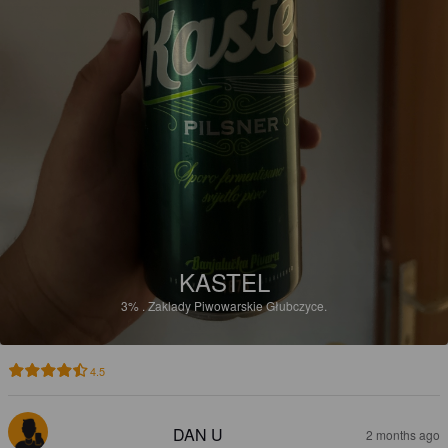
KASTEL
3%
.
Zaklady Piwowarskie Głubczyce.
4.5
DAN U
2 months ago