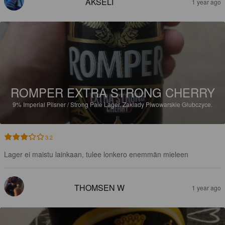
AKSELI
1 year ago
ROMPER EXTRA STRONG CHERRY
9%
Imperial Pilsner / Strong Pale Lager.
Zaklady Piwowarskie Głubczyce.
3.2
Lager ei maistu lainkaan, tulee lonkero enemmän mieleen
THOMSEN W
1 year ago