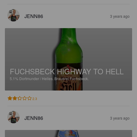
JENN86
3 years ago
FUCHSBECK HIGHWAY TO HELL
5.1%
Dortmunder / Helles.
Brauerei Fuchsbeck.
2.3
JENN86
3 years ago