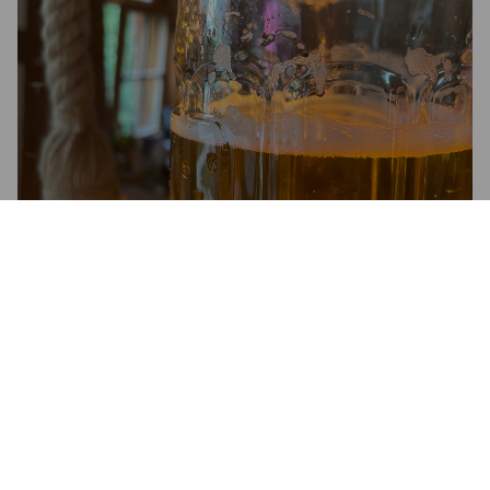
FUCHSBECK HELL
4.9%
Dortmunder / Helles.
Brauerei Fuchsbeck.
3.8