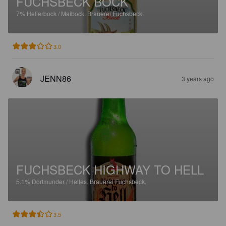
FUCHSBECK BOCK
7%
Hellerbock / Maibock.
Brauerei Fuchsbeck.
3.0
JENN86
3 years ago
FUCHSBECK HIGHWAY TO HELL
5.1%
Dortmunder / Helles.
Brauerei Fuchsbeck.
3.5