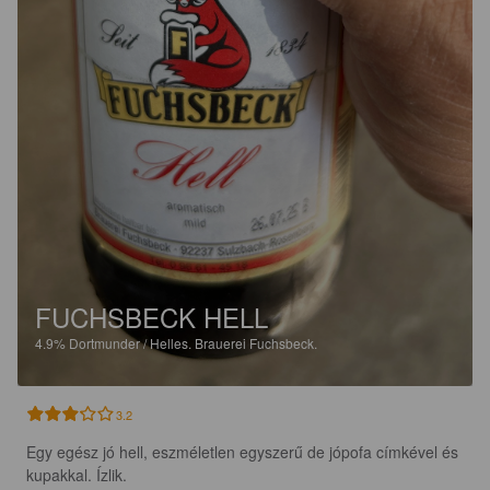
FUCHSBECK HELL
4.9%
Dortmunder / Helles.
Brauerei Fuchsbeck.
3.2
Egy egész jó hell, eszméletlen egyszerű de jópofa címkével és 
kupakkal. Ízlik.