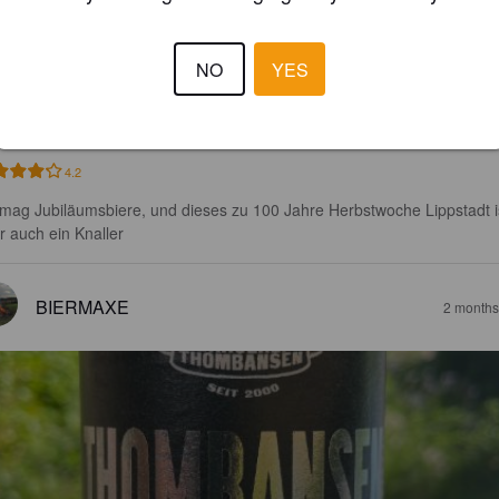
00 JAHRE HERBSTWOCHE LIPPSTADT
NO
YES
2%
Dortmunder / Helles.
Brauerei Thombansen.
4.2
 mag Jubiläumsbiere, und dieses zu 100 Jahre Herbstwoche Lippstadt i
r auch ein Knaller
BIERMAXE
2 months