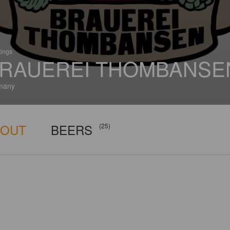
tings
RAUEREI THOMBANSE
many
BOUT
BEERS
(25)