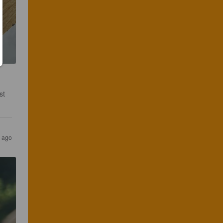
st 
 ago