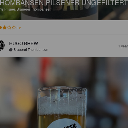
HOMBANSEN PILSENER UNGEFILTERT
6%
Pilsner.
Brauerei Thombansen.
3.2
HUGO BREW
1 yea
@ Brauerei Thombansen