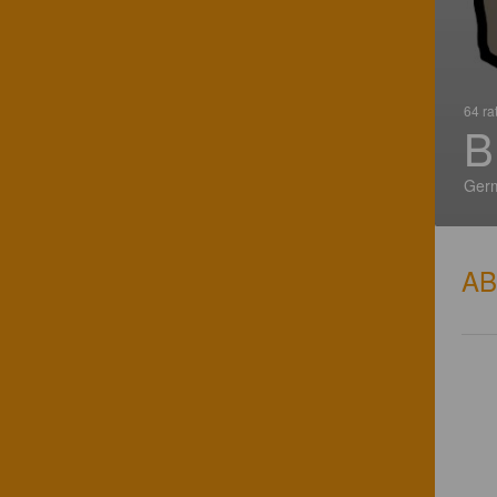
64 ra
B
Ger
A