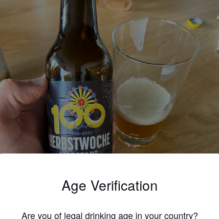
Age Verification
Are you of legal drinking age in your country?