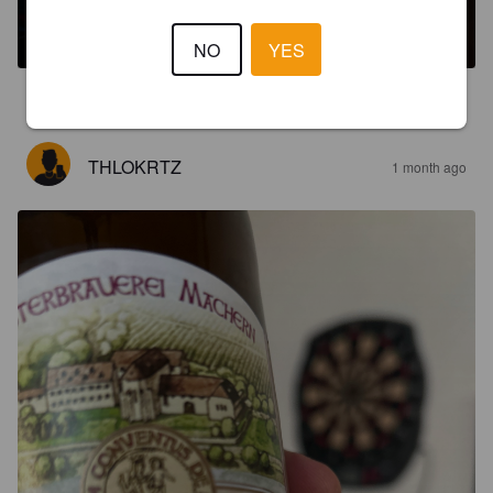
5.5%
Dunkel / Tmavý.
Klosterbrauerei Machern.
NO
YES
3.3
THLOKRTZ
1 month ago