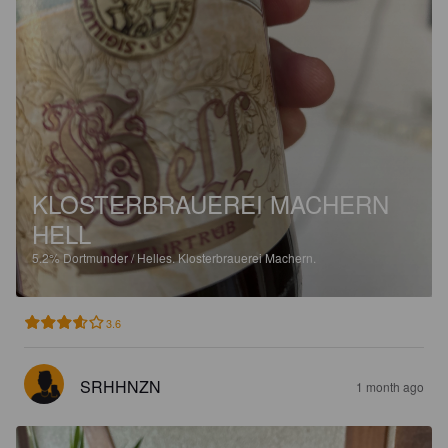
KLOSTERBRAUEREI MACHERN
HELL
5.2%
Dortmunder / Helles.
Klosterbrauerei Machern.
3.6
SRHHNZN
1 month ago