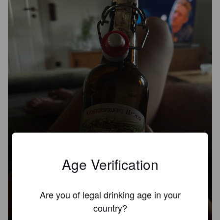
Age Verification
Are you of legal drinking age in your
KLOSTERBRAUEREI MACHERN
country?
DUNKEL