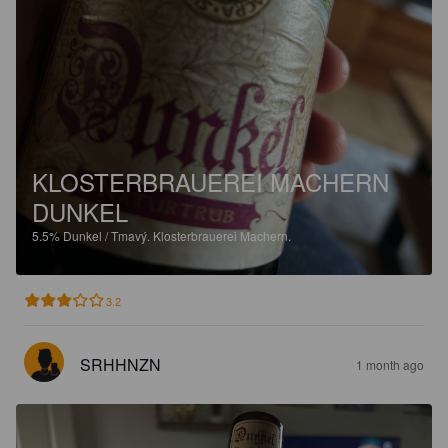
KLOSTERBRAUEREI MACHERN
DUNKEL
5.5%
Dunkel / Tmavý.
Klosterbrauerei Machern.
3.2
SRHHNZN
1 month ago