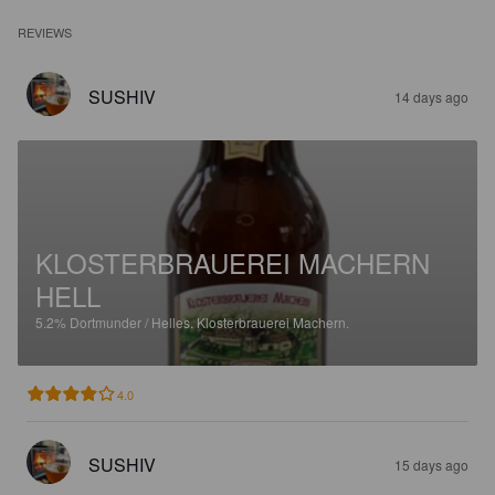
REVIEWS
SUSHIV
14 days ago
KLOSTERBRAUEREI MACHERN
HELL
5.2%
Dortmunder / Helles.
Klosterbrauerei Machern.
4.0
SUSHIV
15 days ago