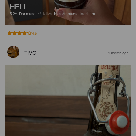
HELL
5.2%
Dortmunder / Helles.
Klosterbrauerei Machern.
4.0
TIMO
1 month ago