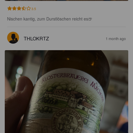
3.5
Nischen kantig, zum Durstlöschen reicht es🍺
THLOKRTZ
1 month ago