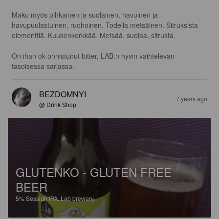
Maku myös pihkainen ja suolainen, havuinen ja 
havupuulastuinen, ruohoinen. Todella metsäinen. Sitruksista 
elementtiä. Kuusenkerkkää. Metsää, suolaa, sitrusta. 

On ihan ok onnistunut bitter, LAB:n hyvin vaihtelevan 
tasoisessa sarjassa.
BEZDOMNYI
7 years ago
@ Drink Shop
GLUTENKO - GLUTEN FREE
BEER
5%
Session IPA.
Lab brewery.