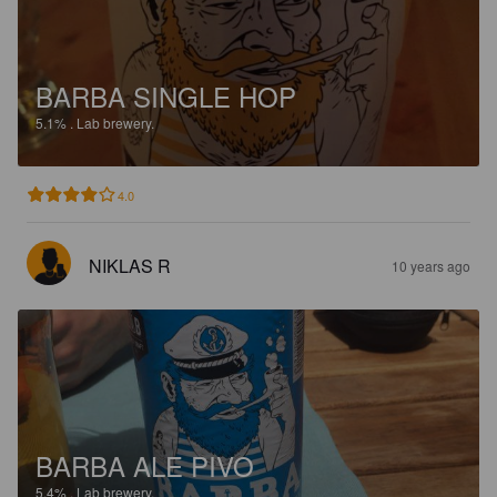
BARBA SINGLE HOP
5.1%
.
Lab brewery.
4.0
NIKLAS R
10 years ago
BARBA ALE PIVO
5.4%
.
Lab brewery.