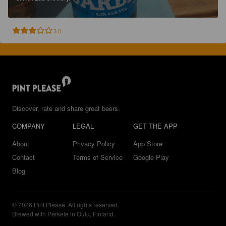
3.0
Discover, rate and share great beers.
COMPANY
LEGAL
GET THE APP
About
Privacy Policy
App Store
Contact
Terms of Service
Google Play
Blog
© 2026 Pint Please. All rights reserved.
Brewed with Perkele in Oulu, Finland.