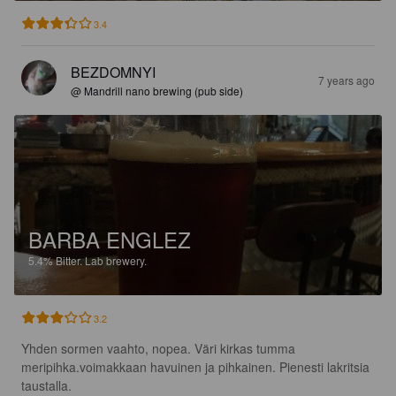
3.4
BEZDOMNYI
7 years ago
@ Mandrill nano brewing (pub side)
BARBA ENGLEZ
5.4%
Bitter.
Lab brewery.
3.2
Yhden sormen vaahto, nopea. Väri kirkas tumma 
meripihka.voimakkaan havuinen ja pihkainen. Pienesti lakritsia 
taustalla.
