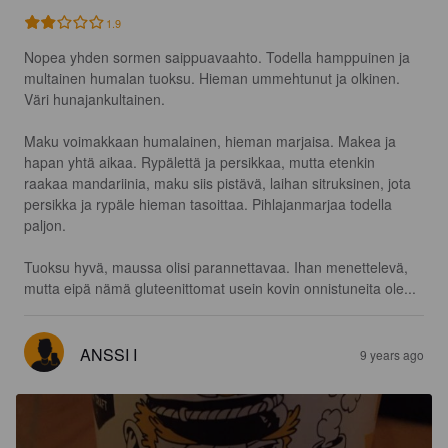
1.9
Nopea yhden sormen saippuavaahto. Todella hamppuinen ja 
multainen humalan tuoksu. Hieman ummehtunut ja olkinen. 
Väri hunajankultainen. 

Maku voimakkaan humalainen, hieman marjaisa. Makea ja 
hapan yhtä aikaa. Rypälettä ja persikkaa, mutta etenkin 
raakaa mandariinia, maku siis pistävä, laihan sitruksinen, jota 
persikka ja rypäle hieman tasoittaa. Pihlajanmarjaa todella 
paljon.

Tuoksu hyvä, maussa olisi parannettavaa. Ihan menettelevä, 
mutta eipä nämä gluteenittomat usein kovin onnistuneita ole...
ANSSI I
9 years ago