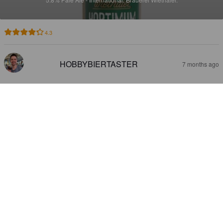
4.3
HOBBYBIERTASTER
7 months ago
LAGER HELL
4.8%
Zwickel / Keller / Landbier.
Brauerei Wiethaler.
3.6