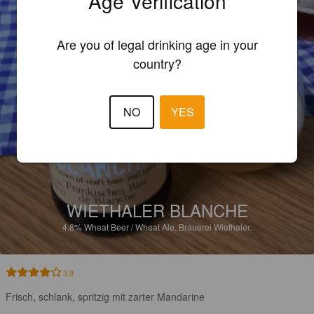
Age Verification
Are you of legal drinking age in your
country?
NO
YES
WIETHALER BLANCHE
4.8%
Wheat Beer / Wheat Ale.
Brauerei Wiethaler.
3.9
Frisch, schlank, spritzig mit zarter Mandarine