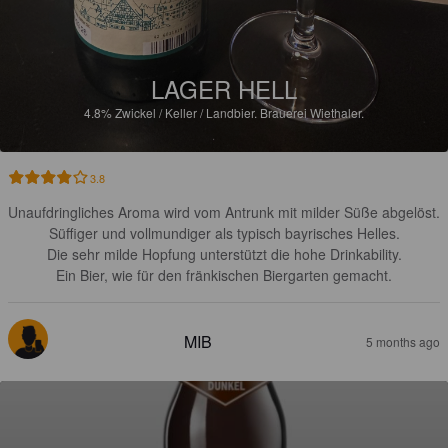
LAGER HELL
4.8%
Zwickel / Keller / Landbier.
Brauerei Wiethaler.
3.8
Unaufdringliches Aroma wird vom Antrunk mit milder Süße abgelöst.

Süffiger und vollmundiger als typisch bayrisches Helles.

Die sehr milde Hopfung unterstützt die hohe Drinkability.

Ein Bier, wie für den fränkischen Biergarten gemacht.
MIB
5 months ago