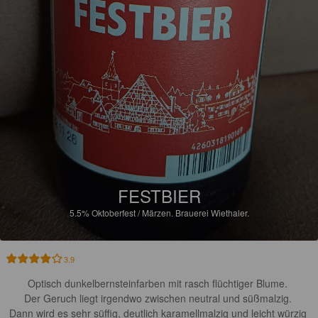
FESTBIER
5.5%
Oktoberfest / Märzen.
Brauerei Wiethaler.
3.9
Optisch dunkelbernsteinfarben mit rasch flüchtiger Blume. 

Der Geruch liegt irgendwo zwischen neutral und süßmalzig. 

Dann wird es sehr süffig, deutlich karamellmalzig und leicht würzig 