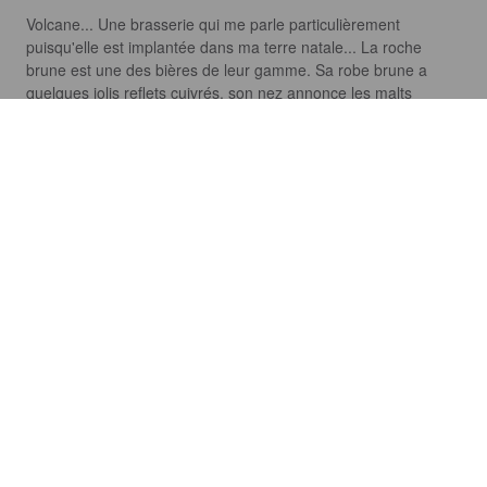
Volcane... Une brasserie qui me parle particulièrement 
puisqu'elle est implantée dans ma terre natale... La roche 
brune est une des bières de leur gamme. Sa robe brune a 
quelques jolis reflets cuivrés, son nez annonce les malts 
puissants, les senteurs grillées... La première gorgée apporte 
une amertume franche et une forte puissance maltée tout en 
restant très légère. La longueur laisse place aux douces notes 
torréfiées, de café et de vanille. Une brune qui tient ses 
promesses avec ses arômes mais qui manque peut-être un 
peu de rondeur.
AYMERIC C
7 months ago