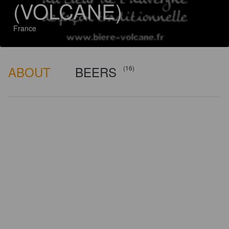
(VOLCANE)
France
ABOUT
BEERS
(16)