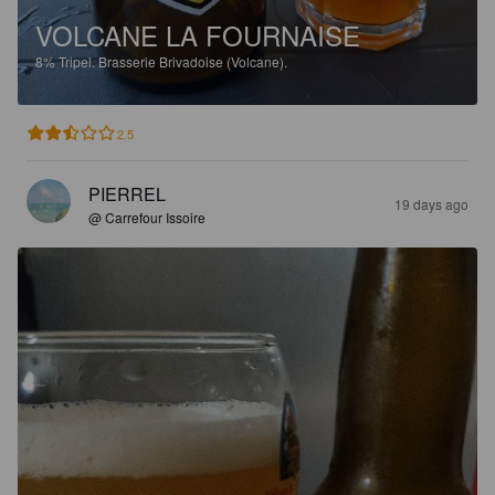
VOLCANE LA FOURNAISE
8%
Tripel.
Brasserie Brivadoise (Volcane).
2.5
PIERREL
19 days ago
@ Carrefour Issoire