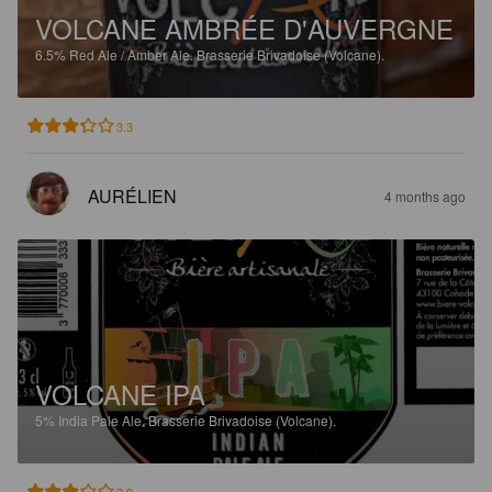
VOLCANE AMBRÉE D'AUVERGNE
6.5%
Red Ale / Amber Ale.
Brasserie Brivadoise (Volcane).
3.3
AURÉLIEN
4 months ago
VOLCANE IPA
5%
India Pale Ale.
Brasserie Brivadoise (Volcane).
2.9