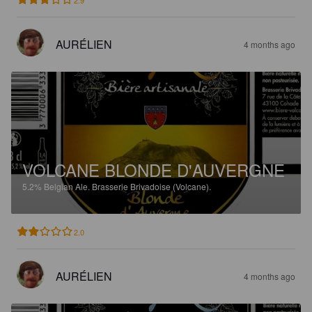
AURÉLIEN
4 months ago
VOLCANE BLONDE D'AUVERGNE
5.2%
Belgian Ale.
Brasserie Brivadoise (Volcane).
2.0
AURÉLIEN
4 months ago