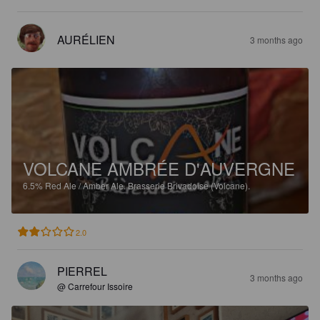
AURÉLIEN
3 months ago
VOLCANE AMBRÉE D'AUVERGNE
6.5%
Red Ale / Amber Ale.
Brasserie Brivadoise (Volcane).
2.0
PIERREL
3 months ago
@ Carrefour Issoire