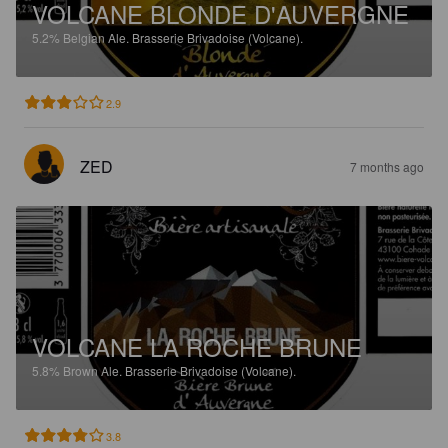
VOLCANE BLONDE D'AUVERGNE
5.2%
Belgian Ale.
Brasserie Brivadoise (Volcane).
2.9
ZED
7 months ago
VOLCANE LA ROCHE BRUNE
5.8%
Brown Ale.
Brasserie Brivadoise (Volcane).
3.8