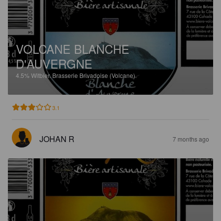
VOLCANE BLANCHE
D'AUVERGNE
4.5%
Witbier.
Brasserie Brivadoise (Volcane).
3.1
JOHAN R
7 months ago