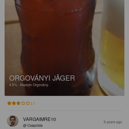
ORGOVÁNYI JÄGER
4.5%
.
Akpedo Orgovány.
2.7
VARGAIMRE10
9 years ago
@ Csapolda