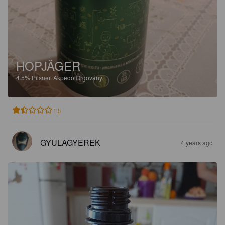
HOPJÄGER
4.5%
Pilsner.
Akpedo Orgovány.
1.5
GYULAGYEREK
4 years ago