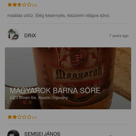
2.6
malátás utóíz. Elég kesernyés, kisüzemi világos sörci.
DRIX
7 years ago
MAGYAROK BARNA SÖRE
4.8%
Brown Ale.
Akpedo Orgovány.
2.0
SEMSEI JÁNOS