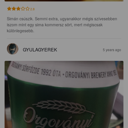
2.8
Simán csúszik. Semmi extra, ugyanakkor mégis szívesebben 
iszom mint egy sima kommersz sört, mert mégiscsak 
különlegesebb.
GYULAGYEREK
5 years ago