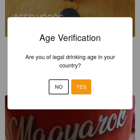
JÄGER VÖRÖS
5%
Red Ale / Amber Ale.
Akpedo Orgovány.
Age Verification
2.7
Are you of legal drinking age in your
Malátás édeskés, de ugyanakkor savanykás ital. Egy barátom 
barátja adta ajcsiba! Köszönöm Sipi!
country?
GYULAGYEREK
5 years ago
NO
YES