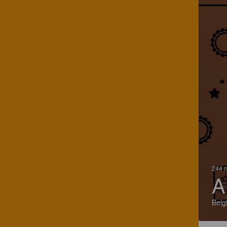
244 r
A
Belg