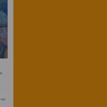
de 
r ago