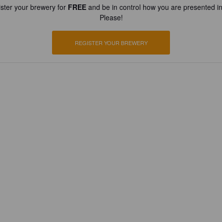
ster your brewery for
FREE
and be in control how you are presented in
Please!
REGISTER YOUR BREWERY