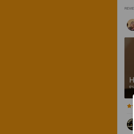
REVI
H
6