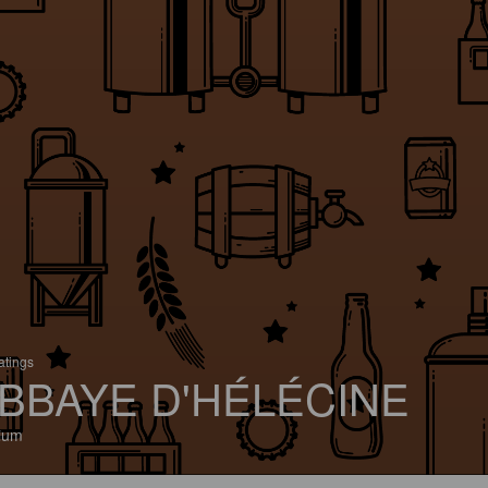
atings
BBAYE D'HÉLÉCINE
ium