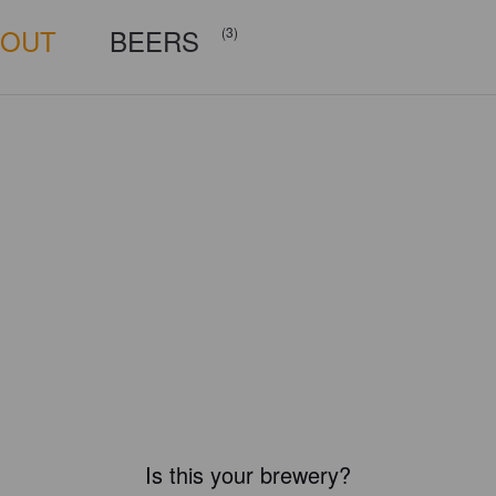
BOUT
BEERS
(3)
Is this your brewery?