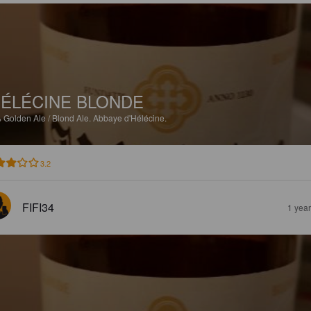
ÉLÉCINE BLONDE
%
Golden Ale / Blond Ale.
Abbaye d'Hélécine.
3.2
FIFI34
1 yea