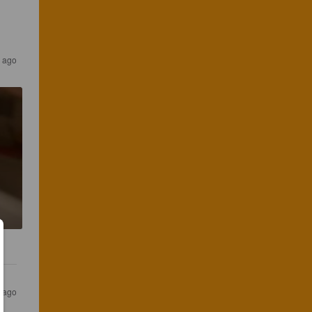
r ago
r ago