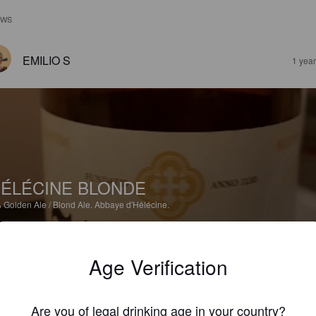
EWS
EMILIO S
1 yea
ÉLÉCINE BLONDE
%
Golden Ale / Blond Ale.
Abbaye d'Hélécine.
3.0
Age Verification
DIDIER82
1 yea
Are you of legal drinking age in your country?