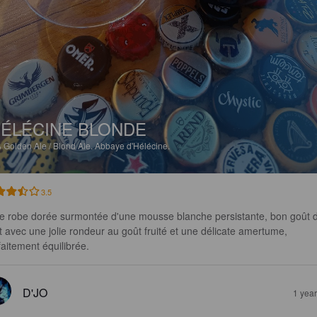
ÉLÉCINE BLONDE
%
Golden Ale / Blond Ale.
Abbaye d'Hélécine.
3.5
le robe dorée surmontée d'une mousse blanche persistante, bon goût 
t avec une jolie rondeur au goût fruité et une délicate amertume, 
faitement équilibrée.
D'JO
1 yea