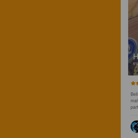
H
6
Bel
mal
par