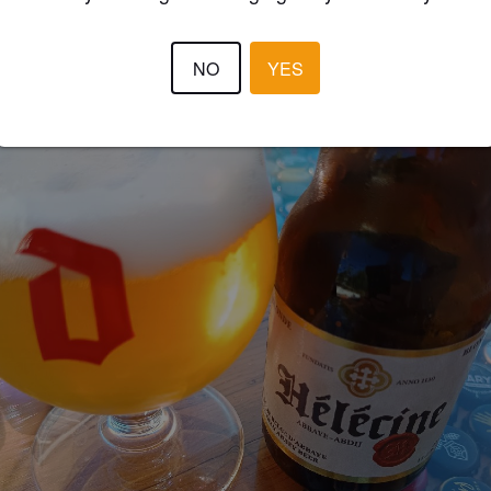
NO
YES