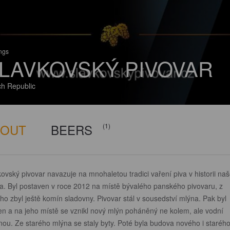
ings
LAVKOVSKÝ PIVOVAR
h Republic
BOUT
BEERS
(1)
ovský pivovar navazuje na mnohaletou tradici vaření piva v historii na
a. Byl postaven v roce 2012 na místě bývalého panského pivovaru, z
ho zbyl ještě komín sladovny. Pivovar stál v sousedství mlýna. Pak byl
en a na jeho místě se vznikl nový mlýn poháněný ne kolem, ale vodní
ínou. Ze starého mlýna se staly byty. Poté byla budova nového i staréh