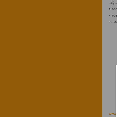
mlýn
slado
klad
suro
www.