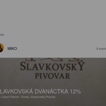
EWS
MIKO
8 year
LAVKOVSKÁ DVANÁCTKA 12%
%
Czech Pilsner / Svetlý.
Slavkovský Pivovar.