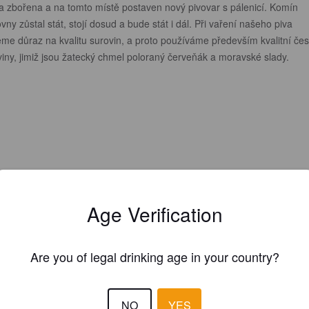
a zbořena a na tomto místě postaven nový pivovar s pálenicí. Komín
vny zůstal stát, stojí dosud a bude stát i dál. Při vaření našeho piva
eme důraz na kvalitu surovin, a proto používáme především kvalitní če
viny, jimiž jsou žatecký chmel poloraný červeňák a moravské slady.
Age Verification
Are you of legal drinking age in your country?
slavkovskypivovar.cz
NO
YES