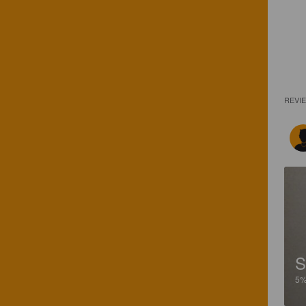
REVI
S
5