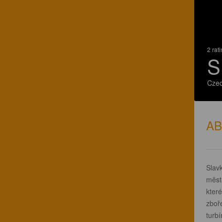
2 rat
S
Czec
A
Slavk
měst
které
zboř
turb