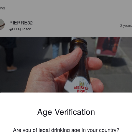
EWS
PIERRE32
2 year
@ El Quiosco
Age Verification
Are you of legal drinking age in your country?