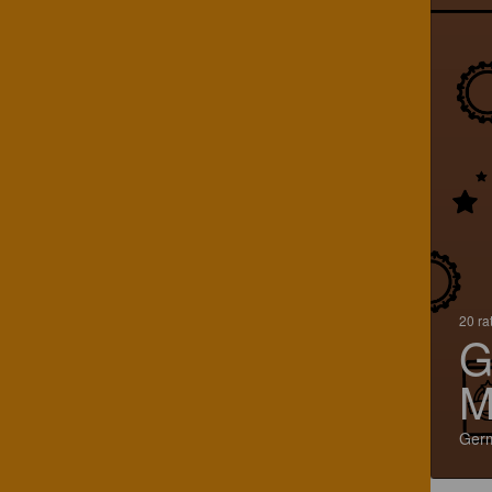
20 ra
G
M
Ger