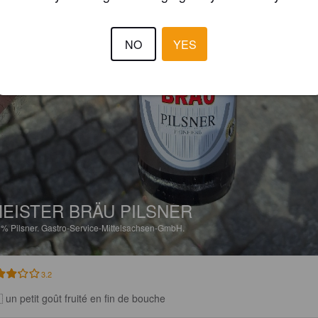
NO
YES
EISTER BRÄU PILSNER
9%
Pilsner.
Gastro-Service-Mittelsachsen-GmbH.
3.2
 un petit goût fruité en fin de bouche