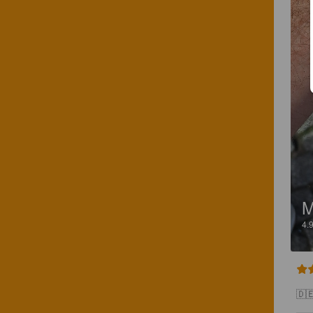
M
4.
🇩