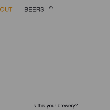
BOUT
BEERS
(2)
Is this your brewery?