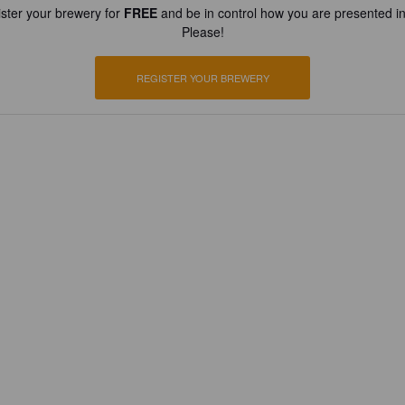
ster your brewery for
FREE
and be in control how you are presented in
Please!
REGISTER YOUR BREWERY