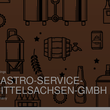
tings
ASTRO-SERVICE-
ITTELSACHSEN-GMBH
many