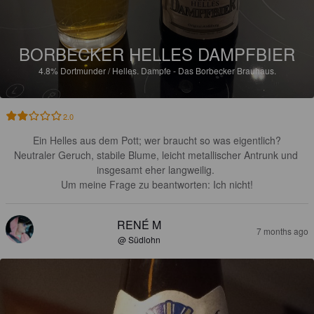
BORBECKER HELLES DAMPFBIER
4.8%
Dortmunder / Helles.
Dampfe - Das Borbecker Brauhaus.
2.0
Ein Helles aus dem Pott; wer braucht so was eigentlich?

Neutraler Geruch, stabile Blume, leicht metallischer Antrunk und 
insgesamt eher langweilig. 

Um meine Frage zu beantworten: Ich nicht!
RENÉ M
7 months ago
@ Südlohn