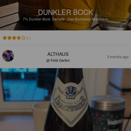
DUNKLER BOCK
7%
Dunkler Bock.
Dampfe - Das Borbecker Brauhaus.
3.7
ALTHAUS
3 months ago
@ Felfs Garten