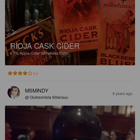
RIOJA CASK CIDER
6.7%
Apple Cider.
Millwhites Cider.
4.0
MSMINDY
9 years ago
@ Olutravintola Sillansuu