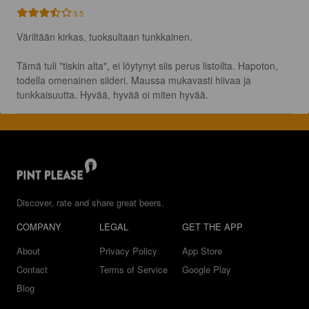
3.5
Väriltään kirkas, tuoksultaan tunkkainen. 

Tämä tuli "tiskin alta", ei löytynyt siis perus listoilta. Hapoton, 
todella omenainen siideri. Maussa mukavasti hiivaa ja 
tunkkaisuutta. Hyvää, hyvää oi miten hyvää.
Discover, rate and share great beers.
COMPANY
LEGAL
GET THE APP
About
Privacy Policy
App Store
Contact
Terms of Service
Google Play
Blog