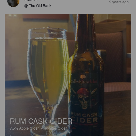
9 years ago
@ The Old Bank
RUM CASK CIDER
7.5%
Apple Cider.
Millwhites Cider.