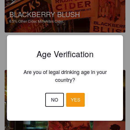
BLACKBERRY BLUSH
6.5%
Other Cider.
Millwhites Cider.
4.0
Age Verification
MARKTHEGASMAN
8 years ago
@ George and Pilgrims
Are you of legal drinking age in your
country?
NO
YES