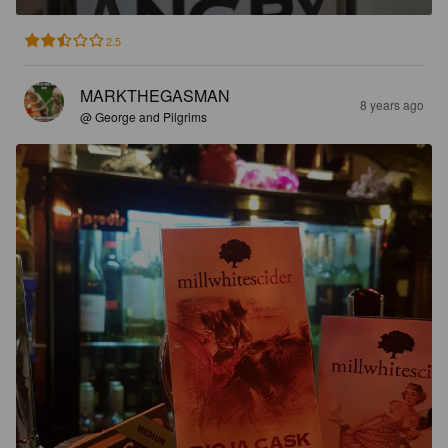
2.5
MARKTHEGASMAN
8 years ago
@ George and Pilgrims