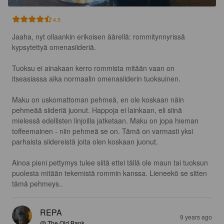
4.5
Jaaha, nyt ollaankin erikoisen äärellä: rommitynnyrissä 
kypsytettyä omenasiideriä. 

Tuoksu ei ainakaan kerro rommista mitään vaan on 
itseasiassa aika normaalin omenasiiderin tuoksuinen. 

Maku on uskomattoman pehmeä, en ole koskaan näin 
pehmeää siideriä juonut. Happoja ei lainkaan, eli siinä 
mielessä edellisten linjoilla jatketaan. Maku on jopa hieman 
toffeemainen - niin pehmeä se on. Tämä on varmasti yksi 
parhaista siidereistä joita olen koskaan juonut. 

Ainoa pieni pettymys tulee siitä ettei tällä ole maun tai tuoksun 
puolesta mitään tekemistä rommin kanssa. Lieneekö se sitten 
tämä pehmeys..
REPA
9 years ago
@ The Old Bank