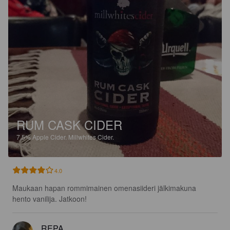
RUM CASK CIDER
7.5%
Apple Cider.
Millwhites Cider.
4.0
Maukaan hapan rommimainen omenasiideri jälkimakuna 
hento vanilija. Jatkoon!
REPA