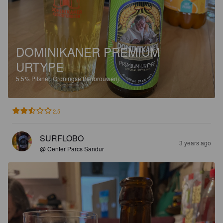
DOMINIKANER PREMIUM
URTYPE
5.5%
Pilsner.
Groningse Bierbrouwerij.
2.5
SURFLOBO
3 years ago
@ Center Parcs Sandur