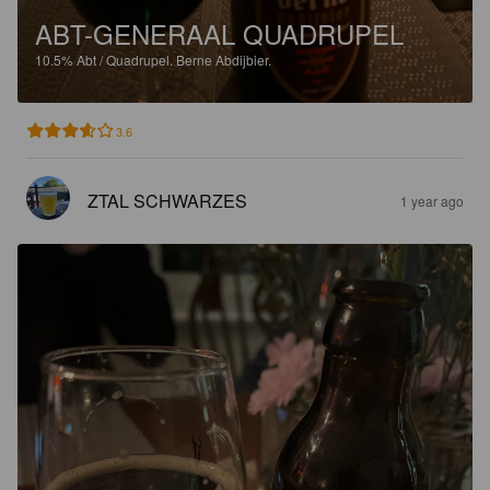
ABT-GENERAAL QUADRUPEL
10.5%
Abt / Quadrupel.
Berne Abdijbier.
3.6
ZTAL SCHWARZES
1 year ago