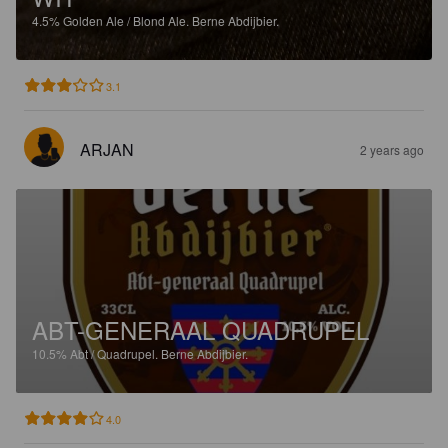
4.5%
Golden Ale / Blond Ale.
Berne Abdijbier.
3.1
ARJAN
2 years ago
ABT-GENERAAL QUADRUPEL
10.5%
Abt / Quadrupel.
Berne Abdijbier.
4.0