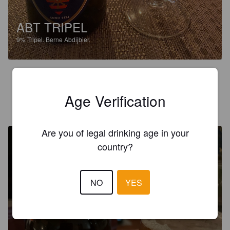
ABT TRIPEL
9%
Tripel.
Berne Abdijbier.
3.5
Age Verification
ZTAL SCHWARZES
1 year ago
Are you of legal drinking age in your
country?
NO
YES