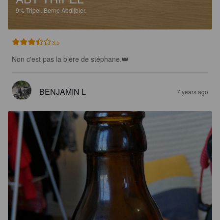
9%
Tripel.
Berne Abdijbier.
3.5
Non c'est pas la bière de stéphane.👑
BENJAMIN L
7 years ago