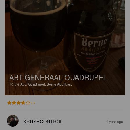
ABT-GENERAAL QUADRUPEL
10.5%
Abt / Quadrupel.
Berne Abdijbier.
3.7
KRUSECONTROL
1 year ago