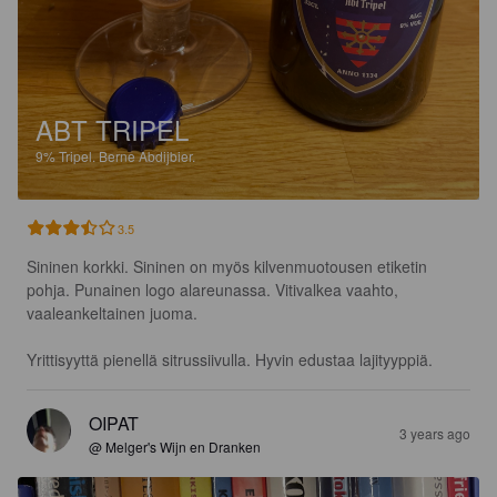
ABT TRIPEL
9%
Tripel.
Berne Abdijbier.
3.5
Sininen korkki. Sininen on myös kilvenmuotousen etiketin 
pohja. Punainen logo alareunassa. Vitivalkea vaahto, 
vaaleankeltainen juoma. 

Yrittisyyttä pienellä sitrussiivulla. Hyvin edustaa lajityyppiä.
OIPAT
3 years ago
@ Melger's Wijn en Dranken