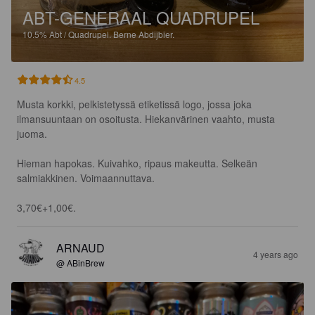
ABT-GENERAAL QUADRUPEL
10.5%
Abt / Quadrupel.
Berne Abdijbier.
4.5
Musta korkki, pelkistetyssä etiketissä logo, jossa joka 
ilmansuuntaan on osoitusta. Hiekanvärinen vaahto, musta 
juoma.

Hieman hapokas. Kuivahko, ripaus makeutta. Selkeän 
salmiakkinen. Voimaannuttava.

3,70€+1,00€.
ARNAUD
4 years ago
@ ABinBrew