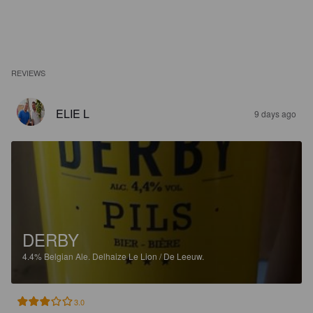
REVIEWS
ELIE L
9 days ago
DERBY
4.4%
Belgian Ale.
Delhaize Le Lion / De Leeuw.
3.0