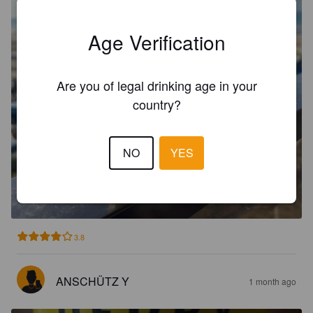
Age Verification
Are you of legal drinking age in your
country?
NO
YES
DERBY
4.4%
Belgian Ale.
Delhaize Le Lion / De Leeuw.
3.8
ANSCHÜTZ Y
1 month ago