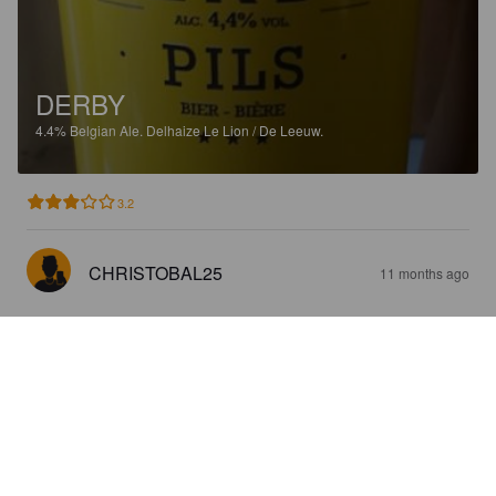
DERBY
4.4%
Belgian Ale.
Delhaize Le Lion / De Leeuw.
3.2
CHRISTOBAL25
11 months ago
DERBY