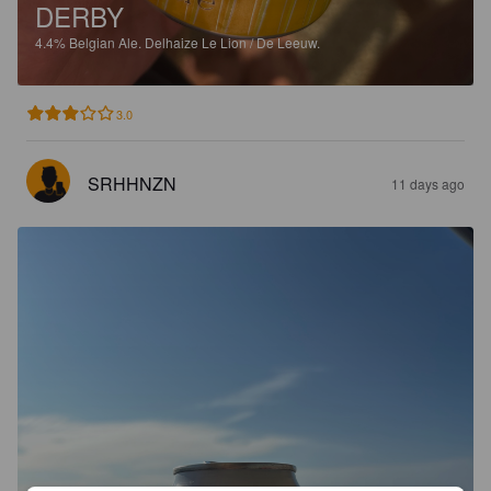
DERBY
4.4%
Belgian Ale.
Delhaize Le Lion / De Leeuw.
3.0
SRHHNZN
11 days ago