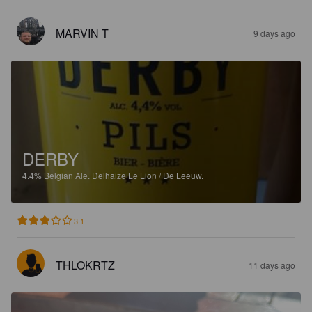
MARVIN T
9 days ago
DERBY
4.4%
Belgian Ale.
Delhaize Le Lion / De Leeuw.
3.1
THLOKRTZ
11 days ago