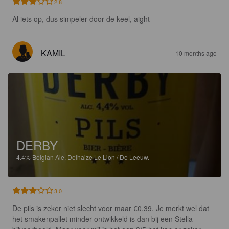
2.8
Al iets op, dus simpeler door de keel, aight
KAMIL
10 months ago
DERBY
4.4%
Belgian Ale.
Delhaize Le Lion / De Leeuw.
3.0
De pils is zeker niet slecht voor maar €0,39. Je merkt wel dat 
het smakenpallet minder ontwikkeld is dan bij een Stella 