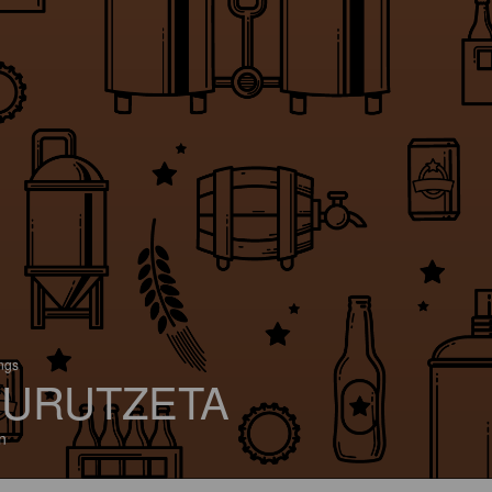
ings
URUTZETA
n