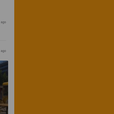
s ago
s ago