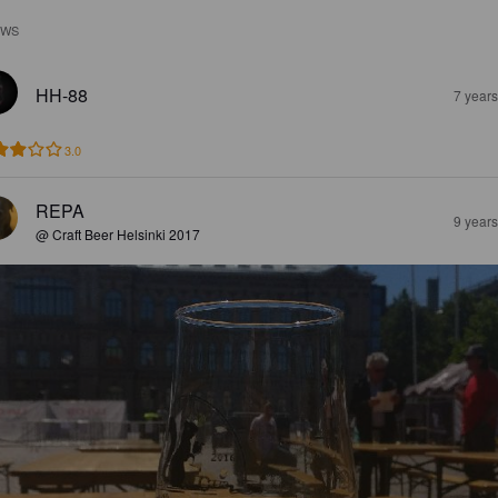
EWS
HH-88
7 year
3.0
REPA
9 year
@ Craft Beer Helsinki 2017