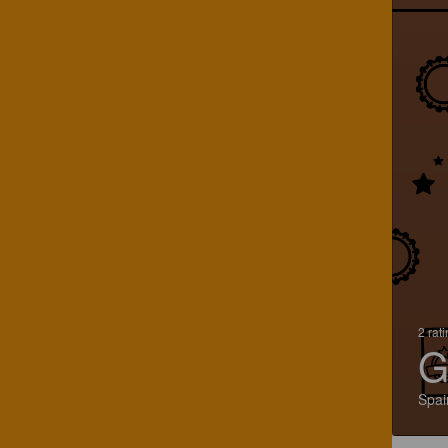
2 rat
G
Spai