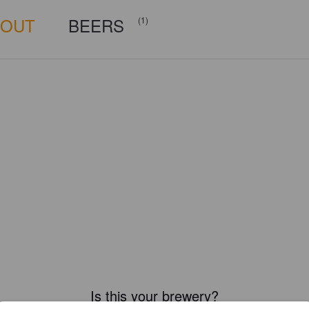
BOUT
BEERS
(1)
Is this your brewery?