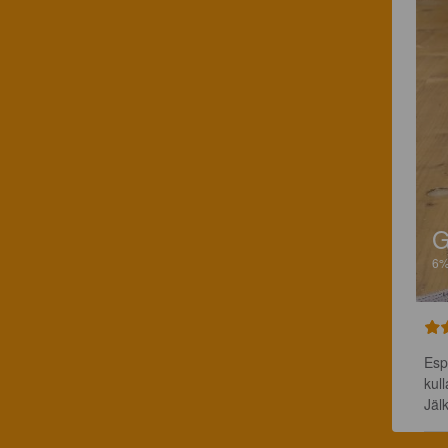
G
6
Esp
kul
Jäl