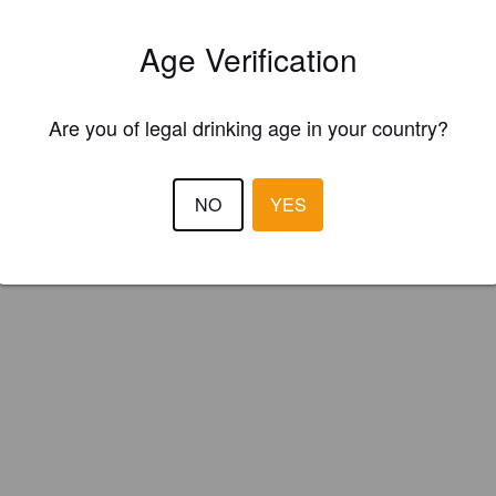
ster your brewery for
FREE
and be in control how you are presented in
Please!
Age Verification
REGISTER YOUR BREWERY
Are you of legal drinking age in your country?
NO
YES