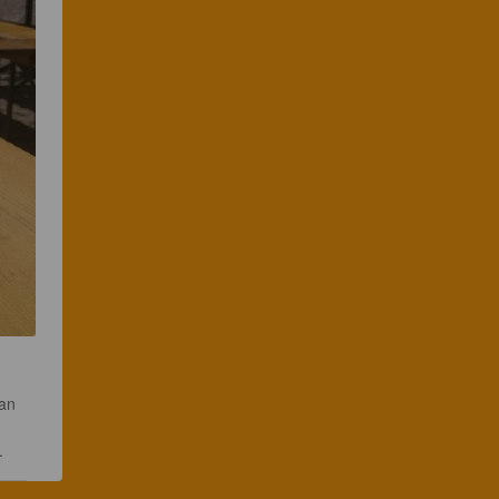
an 
.