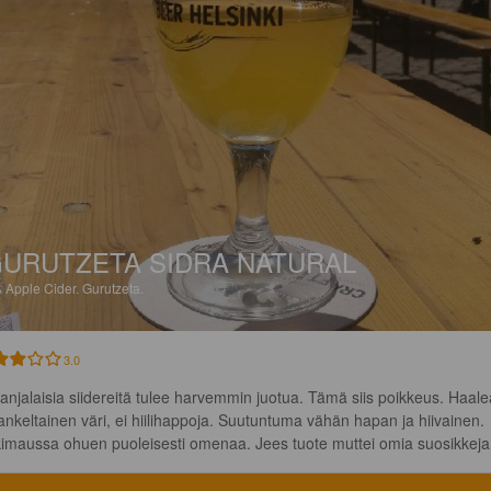
URUTZETA SIDRA NATURAL
%
Apple Cider.
Gurutzeta.
3.0
anjalaisia siidereitä tulee harvemmin juotua. Tämä siis poikkeus. Haale
lankeltainen väri, ei hiilihappoja. Suutuntuma vähän hapan ja hiivainen. 
kimaussa ohuen puoleisesti omenaa. Jees tuote muttei omia suosikkeja