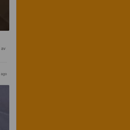
 av 
s ago