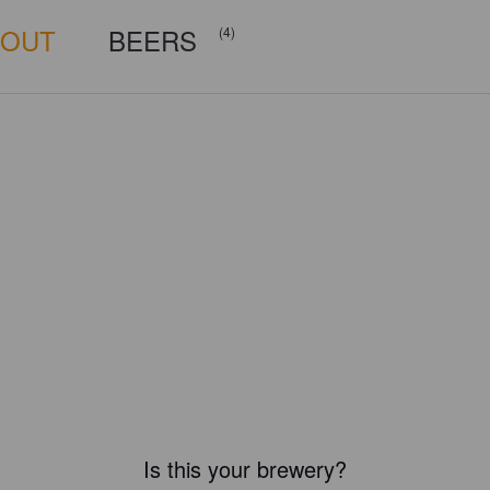
BOUT
BEERS
(4)
Is this your brewery?