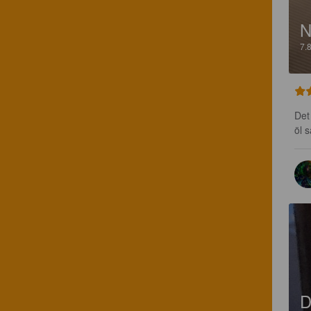
N
7.
Det
öl 
D