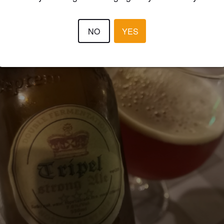
NO
YES