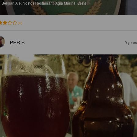
%
Belgian Ale.
Nostos Restaurant, Agia Marina, Crete.
3.0
PER S
9 year