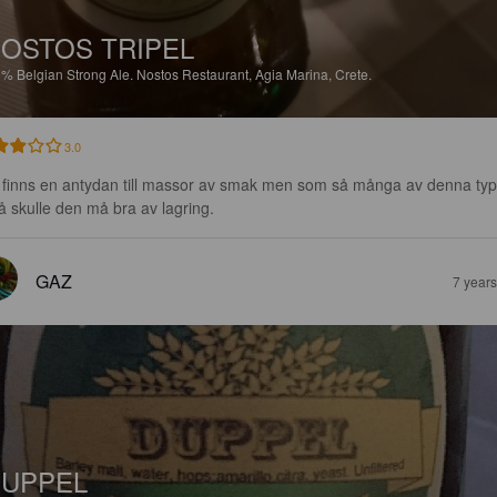
OSTOS TRIPEL
8%
Belgian Strong Ale.
Nostos Restaurant, Agia Marina, Crete.
3.0
 finns en antydan till massor av smak men som så många av denna typ
så skulle den må bra av lagring.
GAZ
7 year
UPPEL