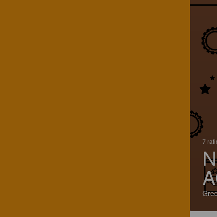
7 rat
N
A
Gre