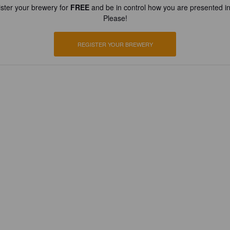
ster your brewery for
FREE
and be in control how you are presented in
Please!
REGISTER YOUR BREWERY