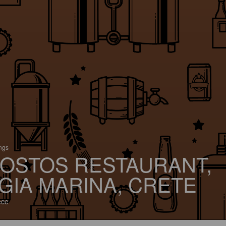
ings
OSTOS RESTAURANT,
GIA MARINA, CRETE
ece