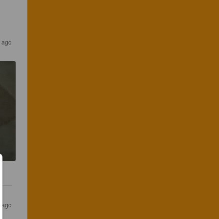
s ago
s ago