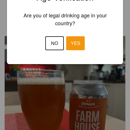
4.3
Are you of legal drinking age in your
PATE
country?
7 months ago
@ Coop, Bahnhof St Gallen
NO
YES