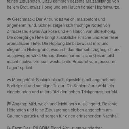
feinen Zitrusnoten. Dazu kommen dezente Malzanklänge von 
hellem Brot, etwas Honig und ein Hauch floraler Hopfenwürze.

👅 Geschmack: Der Antrunk ist weich, malzbetont und 
angenehm rund. Schnell zeigen sich fruchtige Noten von 
Zitruszeste, etwas Aprikose und ein Hauch von Blütenhonig. 
Die obergärige Hefe bringt zusätzliche Frische und eine feine 
aromatische Tiefe. Die Hopfung bleibt bewusst mild und 
elegant im Hintergrund, wodurch das Bier sehr zugänglich und 
ausgewogen wirkt. Genau dieses harmonische Gesamtbild 
macht nachvollziehbar, weshalb die Brauerei vom „besseren 
Lager“ spricht.

👄 Mundgefühl: Schlank bis mittelgewichtig mit angenehmer 
Spritzigkeit und samtiger Textur. Die Kohlensäure wirkt fein 
eingebunden und unterstützt den hohen Trinkgenuss perfekt.

🏁 Abgang: Mild, weich und leicht herb ausklingend. Dezente 
Hefenoten und feine Zitrusaromen bleiben angenehm am 
Gaumen zurück und sorgen für einen erfrischenden Nachhall.

📝 Fazit: Das „PILGRIM Blond Ale“ ist ein wunderbar 