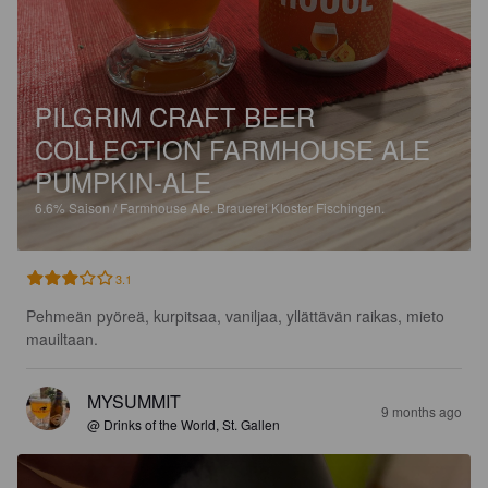
PILGRIM CRAFT BEER
COLLECTION FARMHOUSE ALE
PUMPKIN-ALE
6.6%
Saison / Farmhouse Ale.
Brauerei Kloster Fischingen.
3.1
Pehmeän pyöreä, kurpitsaa, vaniljaa, yllättävän raikas, mieto 
mauiltaan.
MYSUMMIT
9 months ago
@ Drinks of the World, St. Gallen