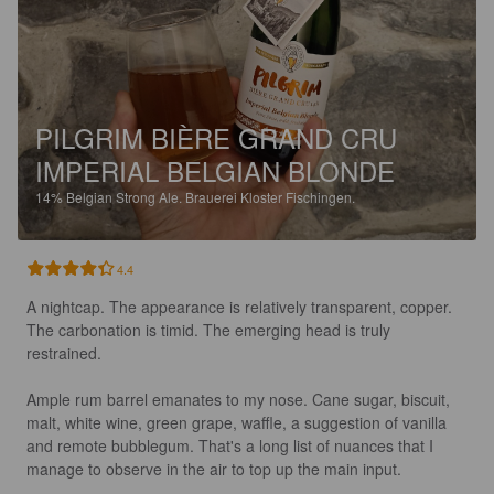
PILGRIM BIÈRE GRAND CRU
IMPERIAL BELGIAN BLONDE
14%
Belgian Strong Ale.
Brauerei Kloster Fischingen.
4.4
A nightcap. The appearance is relatively transparent, copper. 
The carbonation is timid. The emerging head is truly 
restrained. 

Ample rum barrel emanates to my nose. Cane sugar, biscuit, 
malt, white wine, green grape, waffle, a suggestion of vanilla 
and remote bubblegum. That's a long list of nuances that I 
manage to observe in the air to top up the main input. 
