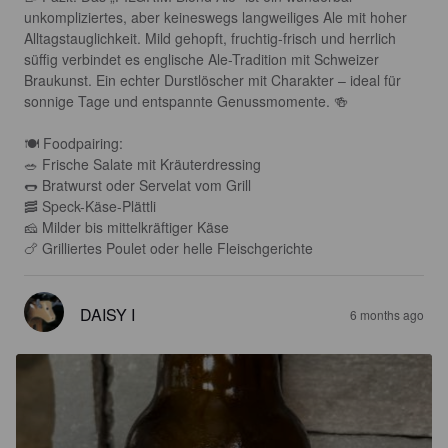
unkompliziertes, aber keineswegs langweiliges Ale mit hoher 
Alltagstauglichkeit. Mild gehopft, fruchtig-frisch und herrlich 
süffig verbindet es englische Ale-Tradition mit Schweizer 
Braukunst. Ein echter Durstlöscher mit Charakter – ideal für 
sonnige Tage und entspannte Genussmomente. 🍻

🍽 Foodpairing:

🥗 Frische Salate mit Kräuterdressing

🌭 Bratwurst oder Servelat vom Grill

🥓 Speck-Käse-Plättli

🧀 Milder bis mittelkräftiger Käse

🍗 Grilliertes Poulet oder helle Fleischgerichte
DAISY I
6 months ago