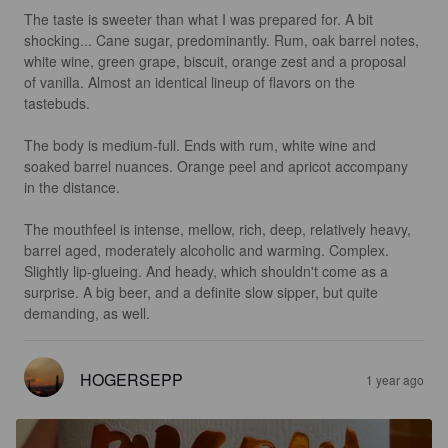
The taste is sweeter than what I was prepared for. A bit 
shocking... Cane sugar, predominantly. Rum, oak barrel notes, 
white wine, green grape, biscuit, orange zest and a proposal 
of vanilla. Almost an identical lineup of flavors on the 
tastebuds.

The body is medium-full. Ends with rum, white wine and 
soaked barrel nuances. Orange peel and apricot accompany 
in the distance. 

The mouthfeel is intense, mellow, rich, deep, relatively heavy, 
barrel aged, moderately alcoholic and warming. Complex. 
Slightly lip-glueing. And heady, which shouldn't come as a 
surprise. A big beer, and a definite slow sipper, but quite 
demanding, as well.
HOGERSEPP
1 year ago