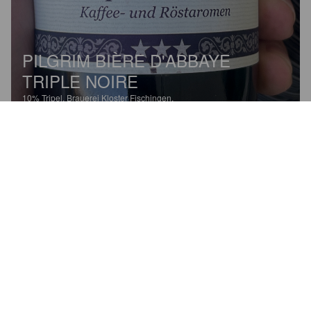
PILGRIM BIÈRE D'ABBAYE
TRIPLE NOIRE
10%
Tripel.
Brauerei Kloster Fischingen.
3.7
Packaging impeccable, arômes clairs et distincts (café), 
longueur étonnante.
CHRISTIAN K
1 year ago
@ Impasse des Cerisiers, Bellerive VD