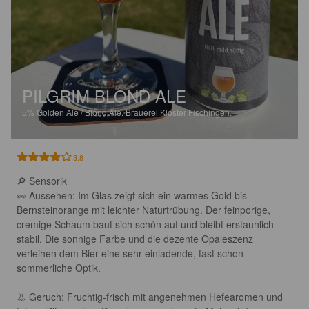
PILGRIM BLOND ALE
5%
Golden Ale / Blond Ale.
Brauerei Kloster Fischingen.
3.8
🔎 Sensorik

👀 Aussehen: Im Glas zeigt sich ein warmes Gold bis 
Bernsteinorange mit leichter Naturtrübung. Der feinporige, 
cremige Schaum baut sich schön auf und bleibt erstaunlich 
stabil. Die sonnige Farbe und die dezente Opaleszenz 
verleihen dem Bier eine sehr einladende, fast schon 
sommerliche Optik.

👃 Geruch: Fruchtig-frisch mit angenehmen Hefearomen und 