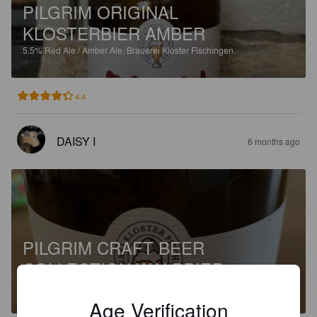
PILGRIM ORIGINAL
KLOSTERBIER AMBER
5.5%
Red Ale / Amber Ale.
Brauerei Kloster Fischingen.
4.4
DAISY I
6 months ago
PILGRIM CRAFT BEER
COLLECTION WALDBIER
5.2%
Spiced Beer.
Brauerei Kloster Fischingen.
Age Verification