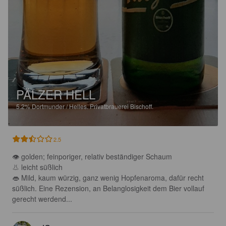
PÄLZER HELL
5.2%
Dortmunder / Helles.
Privatbrauerei Bischoff.
2.5
👁 golden; feinporiger, relativ beständiger Schaum 

👃 leicht süßlich

👄 Mild, kaum würzig, ganz wenig Hopfenaroma, dafür recht 
süßlich. Eine Rezension, an Belanglosigkeit dem Bier vollauf 
gerecht werdend...