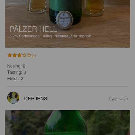
PÄLZER HELL
5.2%
Dortmunder / Helles.
Privatbrauerei Bischoff.
2.7
Nosing: 2

Tasting: 3

Finish: 3
DERJENS
4 years ago