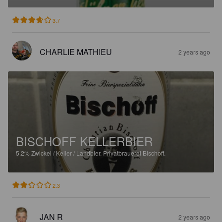
3.7
CHARLIE MATHIEU
2 years ago
BISCHOFF KELLERBIER
5.2%
Zwickel / Keller / Landbier.
Privatbrauerei Bischoff.
2.3
JAN R
2 years ago