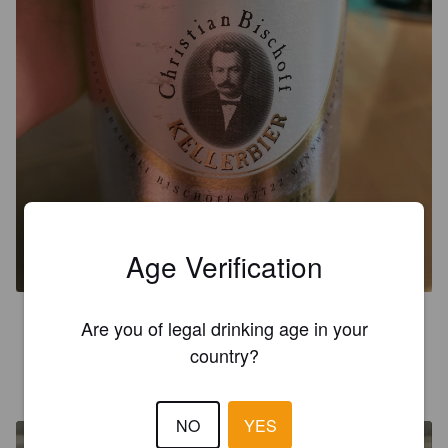
BISCHOFF KELLERBIER
5.2%
Zwickel / Keller / Landbier.
Privatbrauerei Bischoff.
Age Verification
3.0
Are you of legal drinking age in your
country?
ROB
4 years ago
NO
YES