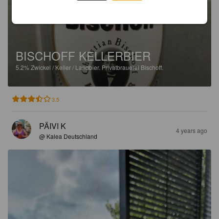
BISCHOFF KELLERBIER
5.2%
Zwickel / Keller / Landbier.
Privatbrauerei Bischoff.
3.5
PÄIVI K
4 years ago
@ Kalea Deutschland