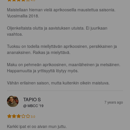
Maistellaan hieman vielä aprikooseilla maustettua saisonia. 
Vuosimallia 2018.

Oljenkeltaista olutta ja aavistuksen utuista. Ei juurikaan 
vaahtoa.

Tuoksu on todella miellyttävän aprikoosinen, persikkainen ja 
ananaksinen. Raikas ja mielyttävä.

Maku on pehmeän aprikoosinen, maanläheinen ja metsäinen. 
Happamuutta ja yrttisyyttä löytyy myös.

Vähän erilainen saison, mutta kuitenkin oikein maistuva.
TAPIO S
7 years ago
@ MBCC '19
3.0
Karkki ipat ei oo aivan mun juttu.