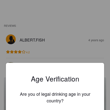
REVIEWS
ALBERT.FISH
4 years ago
4.2
WINZARD
6 years ago
@ K-Supermarket Nikinmäki
Age Verification
Are you of legal drinking age in your
country?