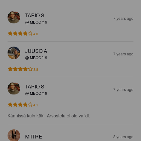
TAPIO S
7 years ago
@ MBCC '19
4.0
JUUSO A
7 years ago
@ MBCC '19
3.8
TAPIO S
7 years ago
@ MBCC '19
4.1
Kännissä kuin käki. Arvostelu ei ole validi.
MIITRE
8 years ago