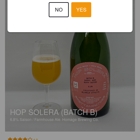
NO
YES
HOP SOLERA (BATCH B)
6.8%
Saison / Farmhouse Ale.
Homage Brewing Co.
4.0