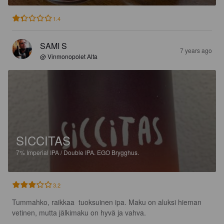
1.4
SAMI S
7 years ago
@ Vinmonopolet Alta
SICCITAS
7%
Imperial IPA / Double IPA.
EGO Brygghus.
3.2
Tummahko, raikkaa  tuoksuinen ipa. Maku on aluksi hieman 
vetinen, mutta jälkimaku on hyvä ja vahva.