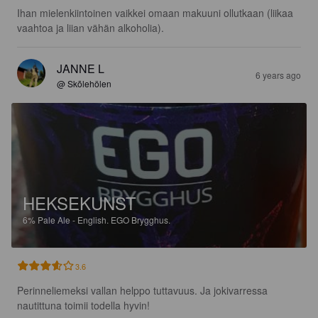
Ihan mielenkiintoinen vaikkei omaan makuuni ollutkaan (liikaa 
vaahtoa ja liian vähän alkoholia).
JANNE L
6 years ago
@ Skõlehölen
HEKSEKUNST
6%
Pale Ale - English.
EGO Brygghus.
3.6
Perinneliemeksi vallan helppo tuttavuus. Ja jokivarressa 
nautittuna toimii todella hyvin!