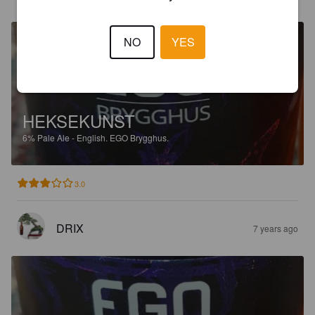
NO
YES
HEKSEKUNST
6%
Pale Ale - English.
EGO Brygghus.
3.0
DRIX
7 years ago