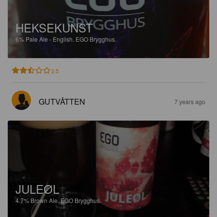
HEKSEKUNST
6%
Pale Ale - English.
EGO Brygghus.
2.5
GUTVÅTTEN
7 years ago
JULEØL
4.7%
Brown Ale.
EGO Brygghus.