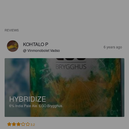
REVIEWS
KOHTALO P
6 years ago
@ Vinmonobolet Vadso
HYBRIDIZE
6%
India Pale Ale.
EGO Brygghus.
3.2