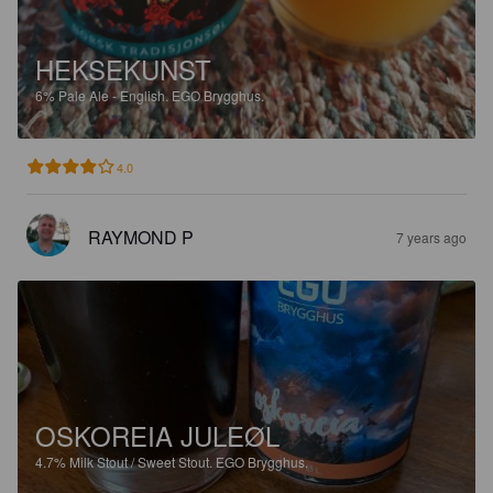
HEKSEKUNST
6%
Pale Ale - English.
EGO Brygghus.
4.0
RAYMOND P
7 years ago
OSKOREIA JULEØL
4.7%
Milk Stout / Sweet Stout.
EGO Brygghus.