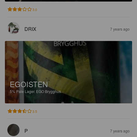
3.0
DRIX
7 years ago
EGOISTEN
5%
Pale Lager.
EGO Brygghus.
3.5
P
7 years ago