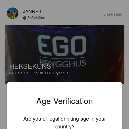
JANNE L
6 years ago
@ Skõlehölen
HEKSEKUNST
6%
Pale Ale - English.
EGO Brygghus.
3.6
Age Verification
Perinneliemeksi vallan helppo tuttavuus. Ja jokivarressa 
nautittuna toimii todella hyvin!
Are you of legal drinking age in your
country?
TERJE S
7 years ago