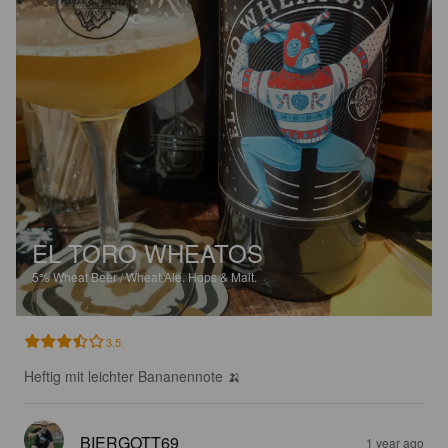
EL TORO WHEATOS
5%
Wheat Beer / Wheat Ale.
Hops & Malt.
3.5
Heftig mit leichter Bananennote 🍌
BIERGOTT69
1 year ago