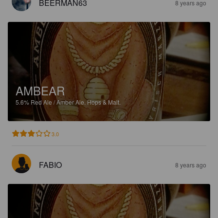
BEERMAN63
8 years ago
AMBEAR
5.6%
Red Ale / Amber Ale.
Hops & Malt.
3.0
FABIO
8 years ago