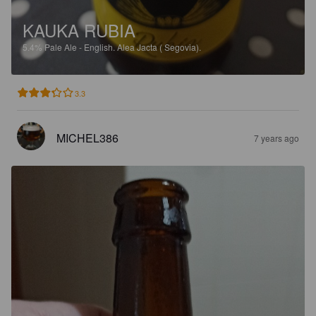
KAUKA RUBIA
5.4%
Pale Ale - English.
Alea Jacta ( Segovia).
3.3
MICHEL386
7 years ago