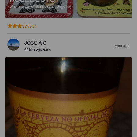
5%
Pale Lager.
Alea Jacta ( Segovia).
3.1
JOSE A S
1 year ago
@ El Segoviano