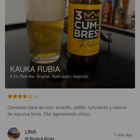
KAUKA RUBIA
5.4%
Pale Ale - English.
Alea Jacta ( Segovia).
3.6
Cervezas clara de color amarillo, pálido, turbulento y corona 
de espuma firme. Olor ligeramente cítrico.
LINA
1 year ago
@ Birras & Birras