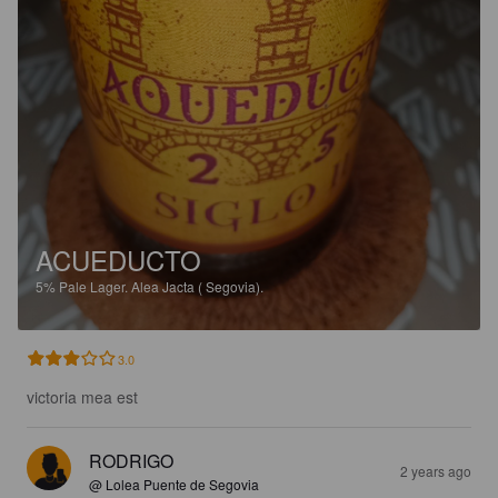
ACUEDUCTO
5%
Pale Lager.
Alea Jacta ( Segovia).
3.0
victoria mea est
RODRIGO
2 years ago
@ Lolea Puente de Segovia