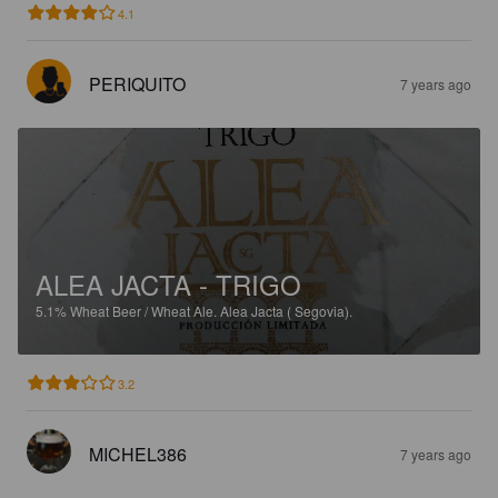
4.1
PERIQUITO
7 years ago
ALEA JACTA - TRIGO
5.1%
Wheat Beer / Wheat Ale.
Alea Jacta ( Segovia).
3.2
MICHEL386
7 years ago