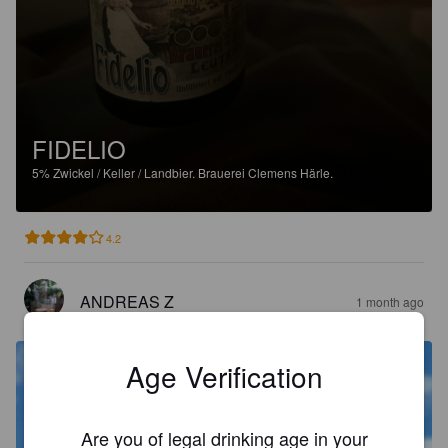
FIDELIO
5%
Zwickel / Keller / Landbier.
Brauerei Clemens Härle.
4.2
ANDREAS Z
1 month ago
Age Verification
Are you of legal drinking age in your