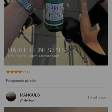
HÄRLE FEINES PILS
4.7%
Pilsner.
Brauerei Clemens Härle.
4.2
Entspannte pilsette
MANGULS
2 months ago
@ Heilbronn