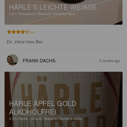
HÄRLE'S LEICHTE WEISSE
2.8%
Hefeweizen.
Brauerei Clemens Härle.
4.4
Ein „Härle“ches Bier
FRANK DACHS
2 months ago
HÄRLE APFEL GOLD
ALKOHOLFREI
0.3%
Radler / Shandy.
Brauerei Clemens Härle.