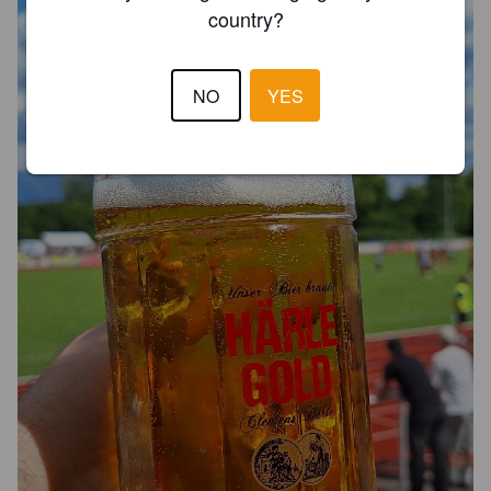
country?
NO
YES