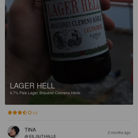
LAGER HELL
4.7%
Pale Lager.
Brauerei Clemens Härle.
3.5
TINA
2 months ago
@ EIL.GUT.HALLE