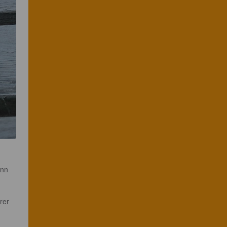
nn 
rer 