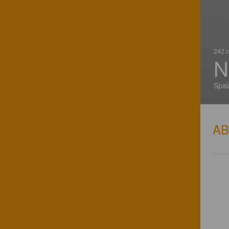
242 r
N
Spai
A