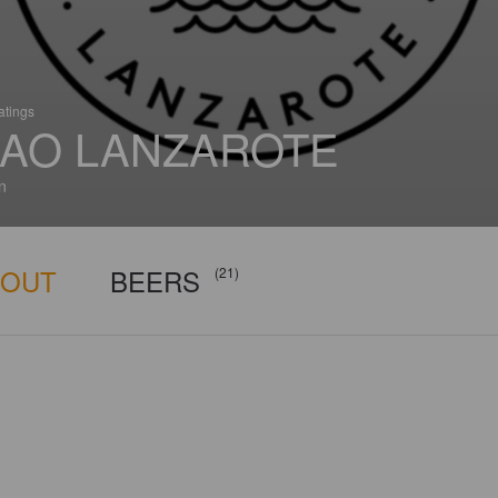
atings
AO LANZAROTE
n
BOUT
BEERS
(21)