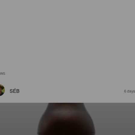
EWS
SÉB
6 days