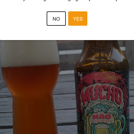
NO
YES