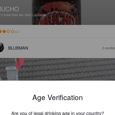
MUCHO
5%
India Pale Ale.
NAO Lanzarote.
3.2
BLUBMAN
2 months
Age Verification
Are you of legal drinking age in your country?