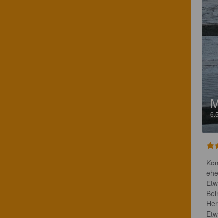
6.
Kom
eher
Etw
Bei
Her
Etw