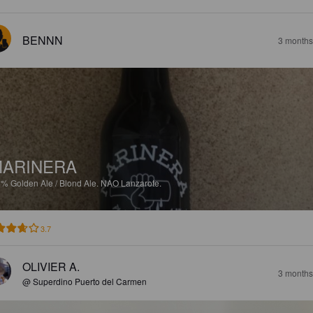
BENNN
3 months
ARINERA
8%
Golden Ale / Blond Ale.
NAO Lanzarote.
3.7
OLIVIER A.
3 months
@ Superdino Puerto del Carmen