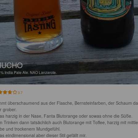
MUCHO
5%
India Pale Ale.
NAO Lanzarote.
3.7
mt überschaumend aus der Flasche, Bernsteinfarben, der Schaum da
 grober.

as harzig in der Nase, Fanta Blutorange oder sowas ohne die Süße.

m Trinken dann tatsächlich auch Blutorange mit Toffee, harzig mit mittle
be und trockenem Mundgefühl.

as eindimensional aber dieser Stil gefällt mir.