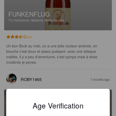
FUNKENFLUG
7%
Hellerbock / Maibock.
Bierschmiede.
3.5
Un bon Bock au miel, on a une jolie couleur ambrée, en 
bouche c'est doux et assez puissant, avec une attaque 
maltée, il y a peu d'amertume, c'est sympa mais à dose 
modérée je pense.
ROBY1965
7 months ago
Age Verification