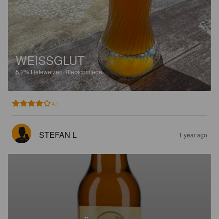
WEISSGLUT
5.2%
Hefeweizen.
Bierschmiede.
4.1
STEFAN L
1 year ago