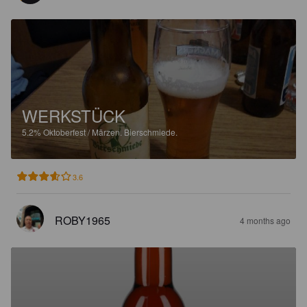
WERKSTÜCK
5.2%
Oktoberfest / Märzen.
Bierschmiede.
3.6
ROBY1965
4 months ago