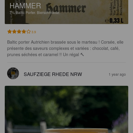
HAMMER
7%
Baltic Porter.
Bierschmiede.
3.9
Baltic porter Autrichien brassée sous le marteau ! Corsée, elle 
présente des saveurs complexes et variées : chocolat, café, 
prunes séchées et caramel !! Un régal 🔨
SAUFZIEGE RHEDE NRW
1 year ago