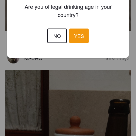
Are you of legal drinking age in your
ZUNDER
country?
5.2%
Smoked / Rauchbier.
Bierschmiede.
NO
YES
3.0
MAURO
8 months ago