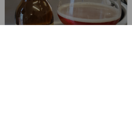
FUNKENFLUG
7%
Hellerbock / Maibock.
Bierschmiede.
3.9
REINHARD S
1 year ago