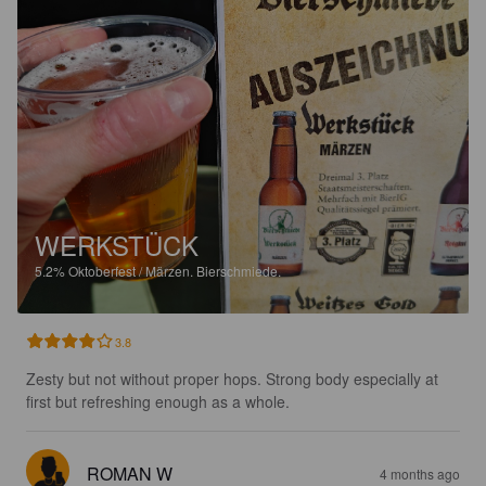
WERKSTÜCK
5.2%
Oktoberfest / Märzen.
Bierschmiede.
3.8
Zesty but not without proper hops. Strong body especially at 
first but refreshing enough as a whole.
ROMAN W
4 months ago