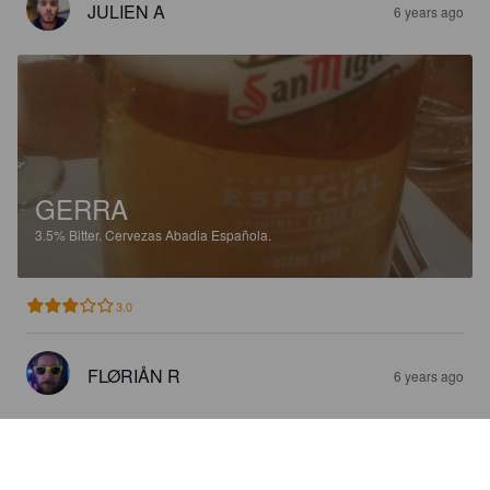
JULIEN A
6 years ago
GERRA
3.5%
Bitter.
Cervezas Abadia Española.
3.0
FLØRIÅN R
6 years ago