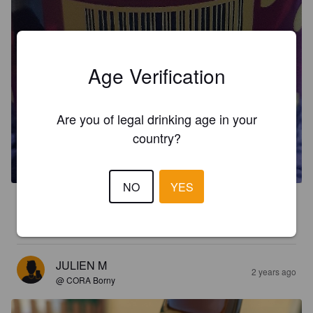
Age Verification
Are you of legal drinking age in your
COMO NINGUNA
country?
4.7%
Belgian Ale.
Cervezas Abadia Española.
NO
YES
2.4
Très très légère
JULIEN M
2 years ago
@ CORA Borny