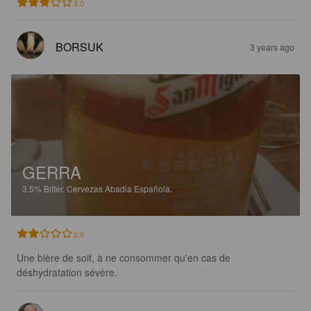
3.0
BORSUK
3 years ago
GERRA
3.5%
Bitter.
Cervezas Abadia Española.
2.0
Une bière de soif, à ne consommer qu'en cas de 
déshydratation sévère.