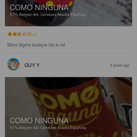
COMO NINGUNA
4.7%
Belgian Ale.
Cervezas Abadia Española.
2.5
Bière légère basique fait le taf
GUY Y
3 years ago
COMO NINGUNA
4.7%
Belgian Ale.
Cervezas Abadia Española.