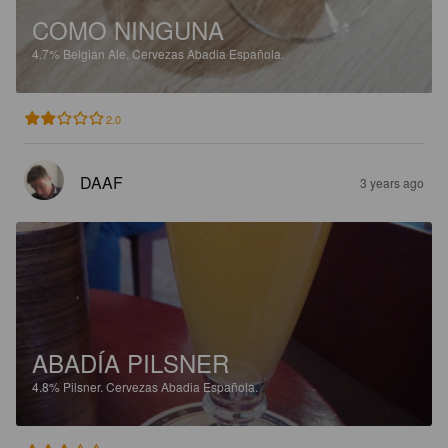
COMO NINGUNA
4.7%
Belgian Ale.
Cervezas Abadia Española.
2.0
DAAF
3 years ago
ABADÍA PILSNER
4.8%
Pilsner.
Cervezas Abadia Española.