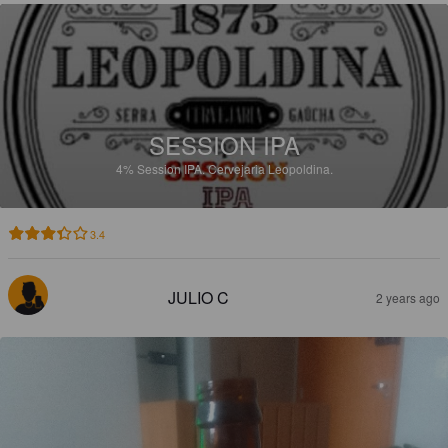
SESSION IPA
4%
Session IPA.
Cervejaria Leopoldina.
3.4
JULIO C
2 years ago