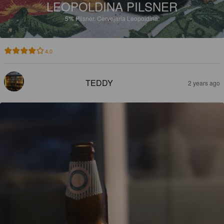
LEOPOLDINA PILSNER
5%
Pilsner.
Cervejaria Leopoldina.
4.0
TEDDY
2 years ago