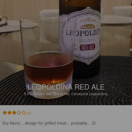
LEOPOLDINA RED ALE
6.5%
Golden Ale / Blond Ale.
Cervejaria Leopoldina.
3.0
Dry flavor... design for grilled meat... probably... 😐