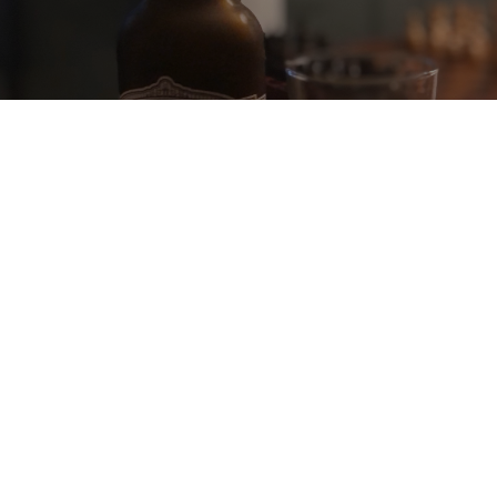
LEOPOLDINA WITBIER
5%
Witbier.
Cervejaria Leopoldina.
2.4
Der Schaum ist rasch verschwunden, es bleibt eine trübe 
Flüssigkeit die im Geruch an Cider erinnert. Im Mund dezent 