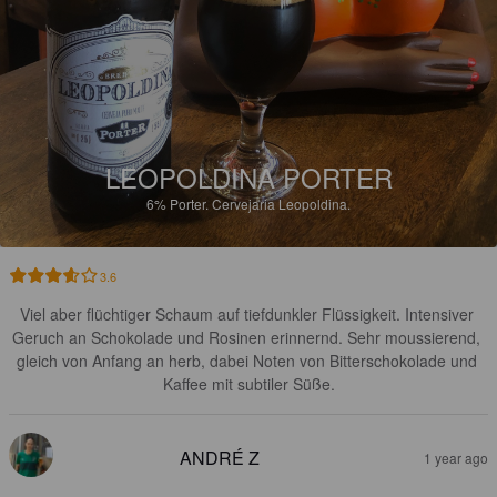
LEOPOLDINA PORTER
6%
Porter.
Cervejaria Leopoldina.
3.6
Viel aber flüchtiger Schaum auf tiefdunkler Flüssigkeit. Intensiver 
Geruch an Schokolade und Rosinen erinnernd. Sehr moussierend, 
gleich von Anfang an herb, dabei Noten von Bitterschokolade und 
Kaffee mit subtiler Süße.
ANDRÉ Z
1 year ago