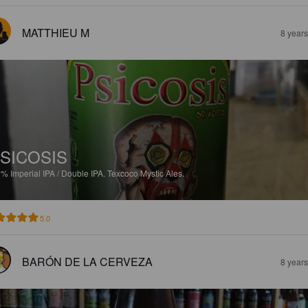
MATTHIEU M
8 year
SICOSIS
5%
Imperial IPA / Double IPA.
Texcoco Mystic Ales.
5.0
BARÓN DE LA CERVEZA
8 year