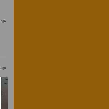
s ago
s ago