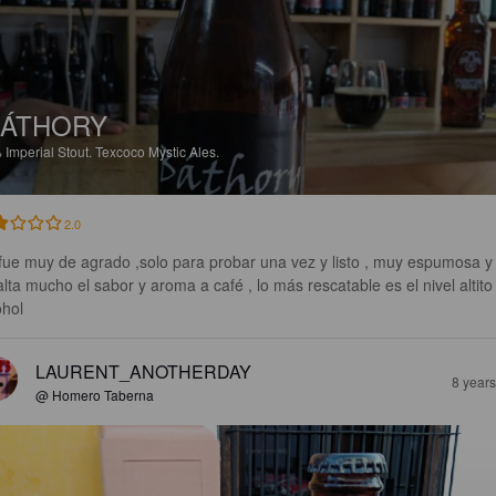
BÁTHORY
%
Imperial Stout.
Texcoco Mystic Ales.
2.0
fue muy de agrado ,solo para probar una vez y listo , muy espumosa y
alta mucho el sabor y aroma a café , lo más rescatable es el nivel altito
ohol
LAURENT_ANOTHERDAY
8 year
@ Homero Taberna