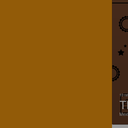
10 ra
T
Mexi