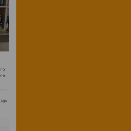
 no 
 de 
s ago