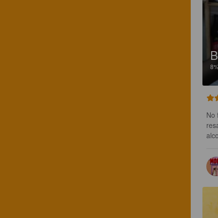
8
No 
res
alc