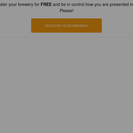
ster your brewery for
FREE
and be in control how you are presented in
Please!
REGISTER YOUR BREWERY