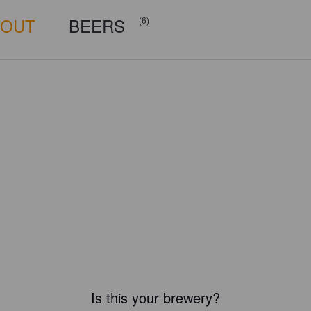
BOUT
BEERS
(6)
Is this your brewery?