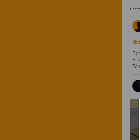
REVI
Fort
Pas
Tou