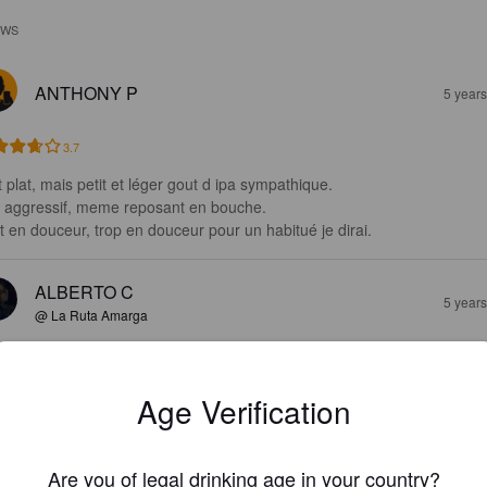
EWS
ANTHONY P
5 year
3.7
 plat, mais petit et léger gout d ipa sympathique.

 aggressif, meme reposant en bouche.

t en douceur, trop en douceur pour un habitué je dirai.
ALBERTO C
5 year
@ La Ruta Amarga
Age Verification
Are you of legal drinking age in your country?