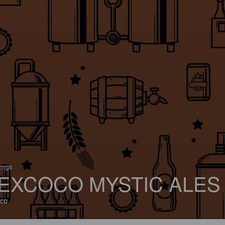
tings
EXCOCO MYSTIC ALES
co