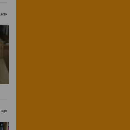
s ago
s ago