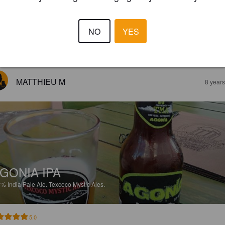
GONIA IPA
8%
India Pale Ale.
Texcoco Mystic Ales.
NO
YES
4.5
MATTHIEU M
8 year
GONIA IPA
8%
India Pale Ale.
Texcoco Mystic Ales.
5.0