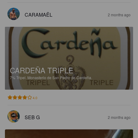
CARAMAËL
2 months ago
CARDEÑA TRIPLE
7%
Tripel.
Monasterio de San Pedro de Cardeña.
4.0
SEB G
2 months ago