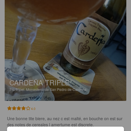
CARDEÑA TRIPLE
7%
Tripel.
Monasterio de San Pedro de Cardeña.
4.0
Une bonne tite biere, au nez c est malté, en bouche on est sur 
des notes de cereales l amertume est discrete.

J aime bien👍