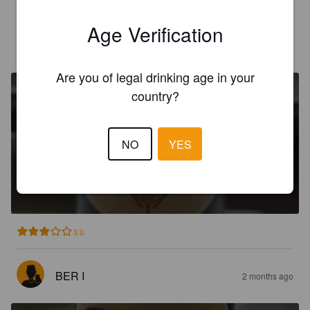
Age Verification
ALEXANDRE V
2 months ago
Are you of legal drinking age in your
country?
NO
YES
CARDEÑA QUADRUPEL
10%
Abt / Quadrupel.
Monasterio de San Pedro de Cardeña.
3.0
BER I
2 months ago