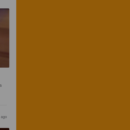
a 
s ago