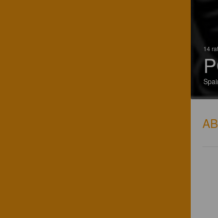
14 ra
P
Spai
A