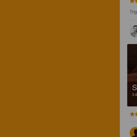
Tri
S
3.