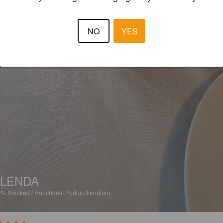
NO
YES
LENDA
6%
Smoked / Rauchbier.
Portus Blendium.