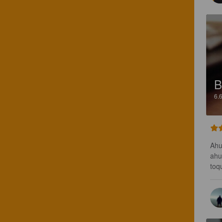
B
6.
Ahu
ahu
toq