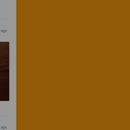
s ago
s ago