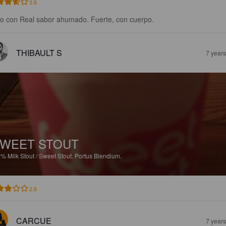
3.6
go con Real sabor ahumado. Fuerte, con cuerpo.
THIBAULT S
7 year
WEET STOUT
6%
Milk Stout / Sweet Stout.
Portus Blendium.
2.8
CARCUE
7 year