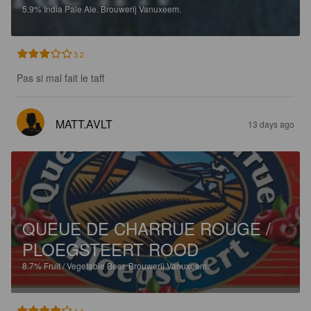
5.9%
India Pale Ale.
Brouwerij Vanuxeem.
3.2
Pas si mal fait le taff
MATT.AVLT
13 days ago
QUEUE DE CHARRUE ROUGE /
PLOEGSTEERT ROOD
8.7%
Fruit / Vegetable Beer.
Brouwerij Vanuxeem.
4.1