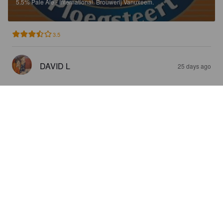
5.5%
Pale Ale - International.
Brouwerij Vanuxeem.
3.5
DAVID L
25 days ago
QUEUE DE CHARRUE BLONDE /
PLOEGSTEERT BLOND
6.6%
Belgian Ale.
Brouwerij Vanuxeem.
3.7