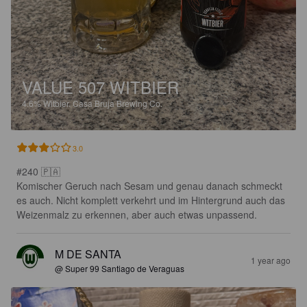
VALUE 507 WITBIER
4.6%
Witbier.
Casa Bruja Brewing Co.
3.0
#240 🇵🇦

Komischer Geruch nach Sesam und genau danach schmeckt 
es auch. Nicht komplett verkehrt und im Hintergrund auch das 
Weizenmalz zu erkennen, aber auch etwas unpassend.
M DE SANTA
1 year ago
@ Super 99 Santiago de Veraguas