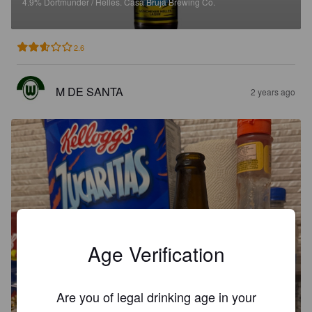
4.9%
Dortmunder / Helles.
Casa Bruja Brewing Co.
2.6
M DE SANTA
2 years ago
Age Verification
Are you of legal drinking age in your