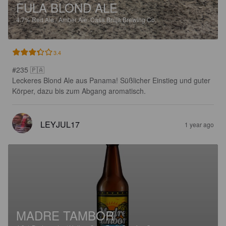
FULA BLOND ALE
4.7%
Red Ale / Amber Ale.
Casa Bruja Brewing Co.
3.4
#235 🇵🇦

Leckeres Blond Ale aus Panama! Süßlicher Einstieg und guter 
Körper, dazu bis zum Abgang aromatisch.
LEYJUL17
1 year ago
MADRE TAMBOR