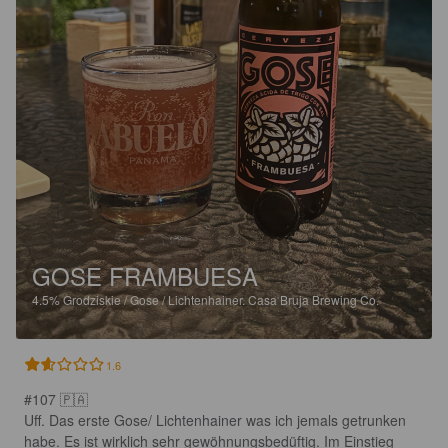
GOSE FRAMBUESA
4.5%
Grodziskie / Gose / Lichtenhainer.
Casa Bruja Brewing Co.
1.6
#107 🇵🇦

Uff. Das erste Gose/ Lichtenhainer was ich jemals getrunken 
habe. Es ist wirklich sehr gewöhnungsbedüftig. Im Einstieg 