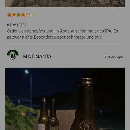
3.7
#108 🇵🇦

Ordentlich gehopftes und im Abgang schön malziges IPA. Es 
ist zwar nichts Besonderes aber sehr stabil und gut.
M DE SANTA
2 years ago