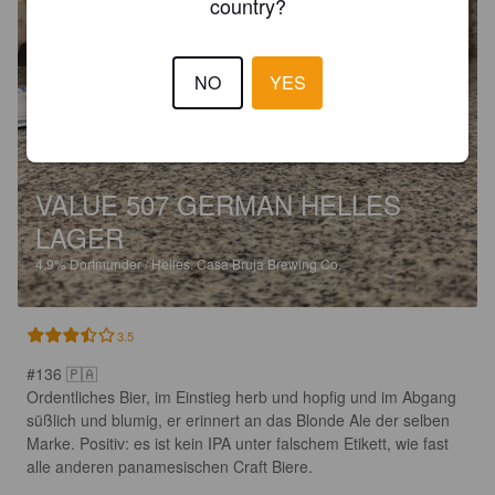
country?
NO
YES
VALUE 507 GERMAN HELLES
LAGER
4.9%
Dortmunder / Helles.
Casa Bruja Brewing Co.
3.5
#136 🇵🇦

Ordentliches Bier, im Einstieg herb und hopfig und im Abgang 
süßlich und blumig, er erinnert an das Blonde Ale der selben 
Marke. Positiv: es ist kein IPA unter falschem Etikett, wie fast 
alle anderen panamesischen Craft Biere.