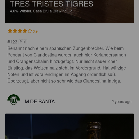
TRES TRISTES TIGRES
4.6%
Witbier.
Casa Bruja Brewing Co.
3.9
#123 🇵🇦

Benannt nach einem spanischen Zungenbrecher. Wie beim 
Pendant von Clandestina wurden auch hier Koriandersamen 
und Orangenschalen hinzugefügt. Nur leicht säuerlicher 
Einstieg, das Weizenmalz steht im Vordergrund. Hat würzige 
Noten und ist vorallendingen im Abgang ordentlich süß. 
Überzeugt, aber nicht so sehr wie das Clandestina Intriga.
M DE SANTA
2 years ago