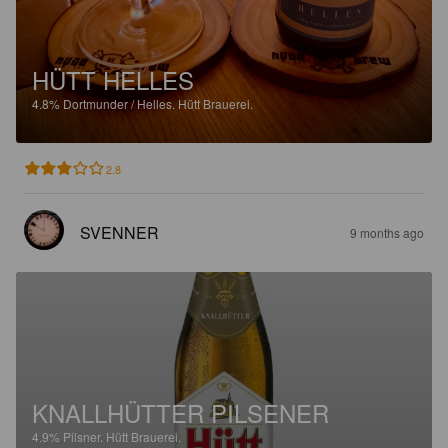
HÜTT HELLES
4.8%
Dortmunder / Helles.
Hütt Brauerei.
2.8
SVENNER
9 months ago
KNALLHÜTTER PILSENER
4.9%
Pilsner.
Hütt Brauerei.