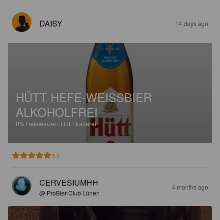
DAISY
14 days ago
HÜTT HEFE-WEISSBIER A
LKOHOLFREI
0%
Hefeweizen.
Hütt Brauerei.
5.0
CERVESIUMHH
4 months ago
@ ProBier Club Lünen