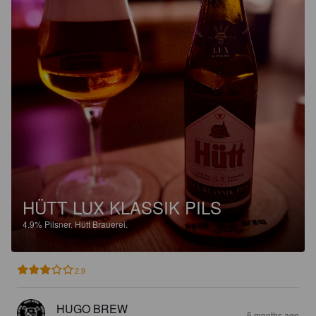
HÜTT LUX KLASSIK PILS
4.9%
Pilsner.
Hütt Brauerei.
2.9
HUGO BREW
5 months ago