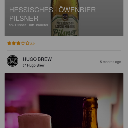
HESSISCHES LÖWENBIER
PILSNER
5%
Pilsner.
Hütt Brauerei.
2.9
HUGO BREW
5 months ago
@ Hugo Brew