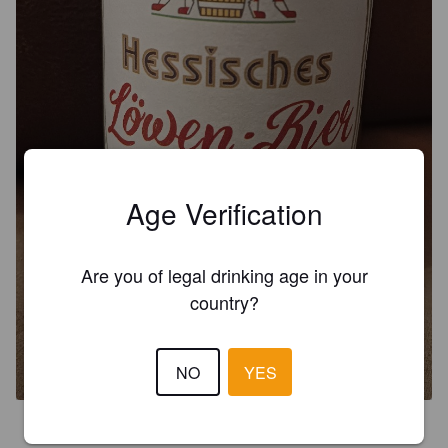
Age Verification
Are you of legal drinking age in your
country?
HESSISCHES LÖWENBIER
PILSNER
5%
Pilsner.
Hütt Brauerei.
NO
YES
3.7