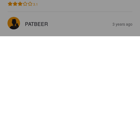
3.1
PATBEER
3 years ago
IRLANDZKIE JASNE
6%
Pilsner.
Krajan Browary Kujawsko-Pomorskie.
4.1
TARAS P
3 years ago