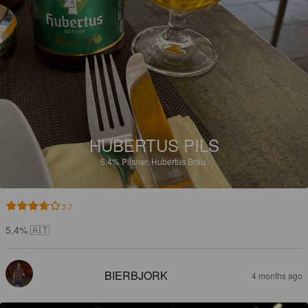
HUBERTUS PILS
5.4%
Pilsner.
Hubertus Bräu.
3.7
5,4% 🇦🇹
BIERBJORK
4 months ago