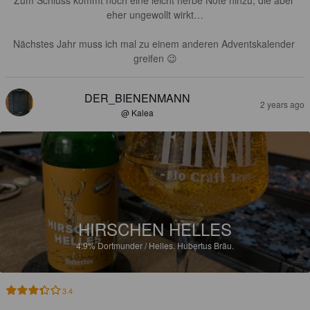
Zum Schluss kommt noch eine leicht herbe Note hinzu, die aber 
eher ungewollt wirkt…

Nächstes Jahr muss ich mal zu einem anderen Adventskalender 
greifen 😉
DER_BIENENMANN
2 years ago
@ Kalea
HIRSCHEN HELLES
4.9%
Dortmunder / Helles.
Hubertus Bräu.
3.4