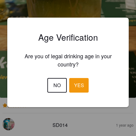
Age Verification
Are you of legal drinking age in your
country?
HIRSCHEN HELLES
NO
YES
4.9%
Dortmunder / Helles.
Hubertus Bräu.
3.5
SD014
1 year ago