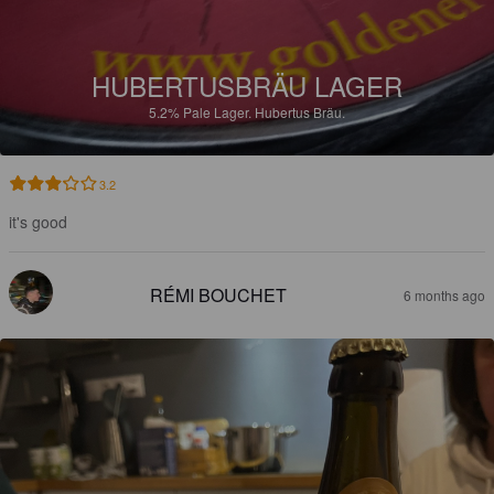
HUBERTUSBRÄU LAGER
5.2%
Pale Lager.
Hubertus Bräu.
3.2
it's good
RÉMI BOUCHET
6 months ago