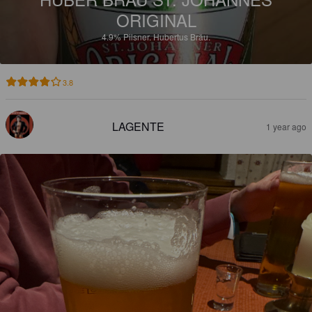
ORIGINAL
4.9%
Pilsner.
Hubertus Bräu.
3.8
LAGENTE
1 year ago