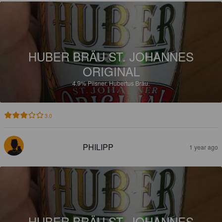
HUBER BRÄU ST. JOHANNES
ORIGINAL
4.9%
Pilsner.
Hubertus Bräu.
3.0
PHILIPP
1 year ago
HUBER BRÄU ST. JOHANNES