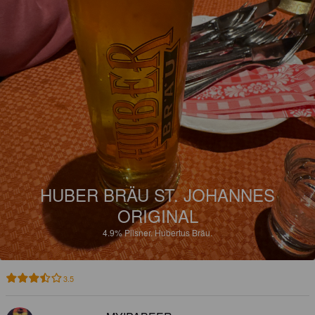
HUBER BRÄU ST. JOHANNES
ORIGINAL
4.9%
Pilsner.
Hubertus Bräu.
3.5