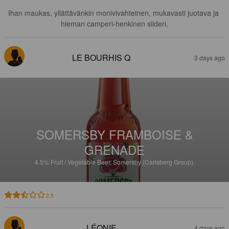
Ihan maukas, yllättävänkin monivivahteinen, mukavasti juotava ja 
hieman camperi-henkinen siideri.
LE BOURHIS Q
3 days ago
SOMERSBY FRAMBOISE &
GRENADE
4.5%
Fruit / Vegetable Beer.
Somersby (Carlsberg Group).
2.5
LÉONIE
4 days ago