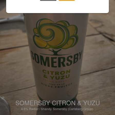
SOMERSBY CITRON & YUZU
4.5%
Radler / Shandy.
Somersby (Carlsberg Group).