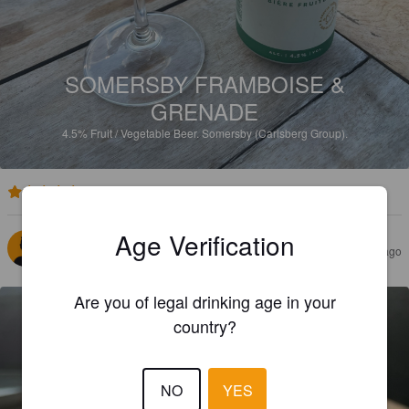
SOMERSBY FRAMBOISE &
GRENADE
4.5%
Fruit / Vegetable Beer.
Somersby (Carlsberg Group).
4.6
Age Verification
LÉONIE
4 days ago
Are you of legal drinking age in your
country?
NO
YES