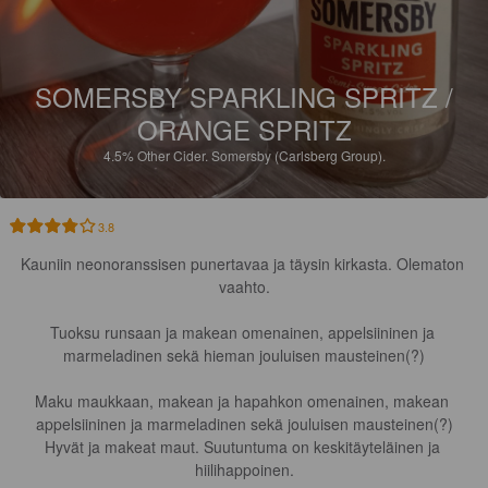
SOMERSBY SPARKLING SPRITZ /
ORANGE SPRITZ
4.5%
Other Cider.
Somersby (Carlsberg Group).
3.8
Kauniin neonoranssisen punertavaa ja täysin kirkasta. Olematon 
vaahto.

Tuoksu runsaan ja makean omenainen, appelsiininen ja 
marmeladinen sekä hieman jouluisen mausteinen(?)

Maku maukkaan, makean ja hapahkon omenainen, makean 
appelsiininen ja marmeladinen sekä jouluisen mausteinen(?)

Hyvät ja makeat maut. Suutuntuma on keskitäyteläinen ja 
hiilihappoinen.
