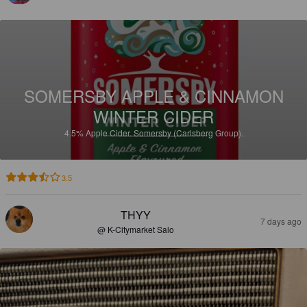
SOMERSBY APPLE & CINNAMON
WINTER CIDER
4.5%
Apple Cider.
Somersby (Carlsberg Group).
3.5
THYY
7 days ago
@ K-Citymarket Salo