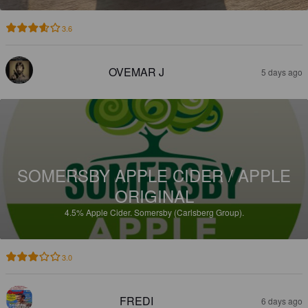
3.6
OVEMAR J
5 days ago
SOMERSBY APPLE CIDER / APPLE
ORIGINAL
4.5%
Apple Cider.
Somersby (Carlsberg Group).
3.0
FREDI
6 days ago