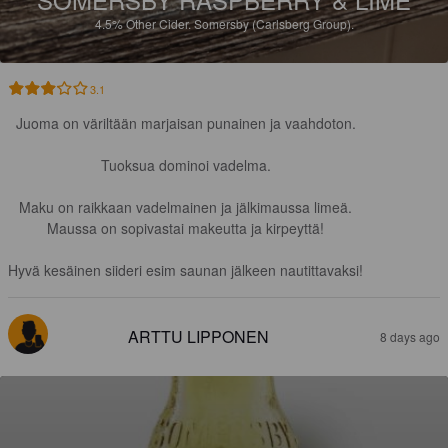
4.5%
Other Cider.
Somersby (Carlsberg Group).
3.1
Juoma on väriltään marjaisan punainen ja vaahdoton.

Tuoksua dominoi vadelma.

Maku on raikkaan vadelmainen ja jälkimaussa limeä.

Maussa on sopivastai makeutta ja kirpeyttä!

Hyvä kesäinen siideri esim saunan jälkeen nautittavaksi!
ARTTU LIPPONEN
8 days ago