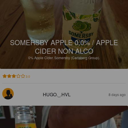
SOMERSBY APPLE 0,0% / APPLE
CIDER NON ALCO
0%
Apple Cider.
Somersby (Carlsberg Group).
3.0
HUGO._.HVL
8 days ago