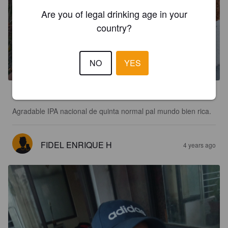
Are you of legal drinking age in your
country?
QUIMERA AMBER ALE
5.7%
Red Ale / Amber Ale.
Casa Cervecera Quinta Normal S.A.
NO
YES
2.5
Agradable IPA nacional de quinta normal pal mundo bien rica.
FIDEL ENRIQUE H
4 years ago