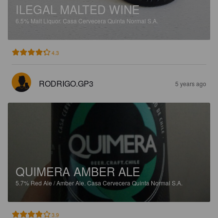
ILEGAL MALTED WINE
6.5%
Malt Liquor.
Casa Cervecera Quinta Normal S.A.
4.3
RODRIGO.GP3
5 years ago
QUIMERA AMBER ALE
5.7%
Red Ale / Amber Ale.
Casa Cervecera Quinta Normal S.A.
3.9