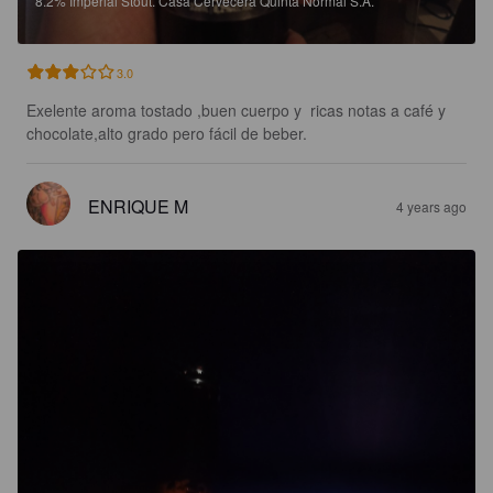
8.2%
Imperial Stout.
Casa Cervecera Quinta Normal S.A.
3.0
Exelente aroma tostado ,buen cuerpo y  ricas notas a café y 
chocolate,alto grado pero fácil de beber.
ENRIQUE M
4 years ago