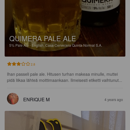
QUIMERA PALE ALE
5%
Pale Ale - English.
Casa Cervecera Quinta Normal S.A.
2.8
Ihan passeli pale ale. Hitusen turhan makeaa minulle, muttei 
pidä liikaa lähteä moittimaankaan. Ilmeisesti etiketti vaihtunut...
ENRIQUE M
4 years ago