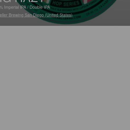
% Imperial IPA / Double IPA
eller Brewing San Diego (United States)