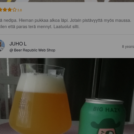
3.8
ä nedipa. Hieman pukkaa alkoa läpi. Jotain pistävyyttä myös maussa. 
ilen että paras terä mennyt. Laatuolut silti.
JUHO L
8 year
@ Beer Republic Web Shop