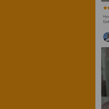
Hyv
Epä