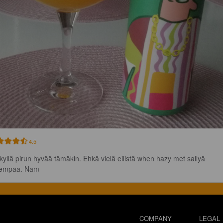
4.5
kyllä pirun hyvää tämäkin. Ehkä vielä eilistä when hazy met sallyä 
empaa. Nam
COMPANY
LEGAL