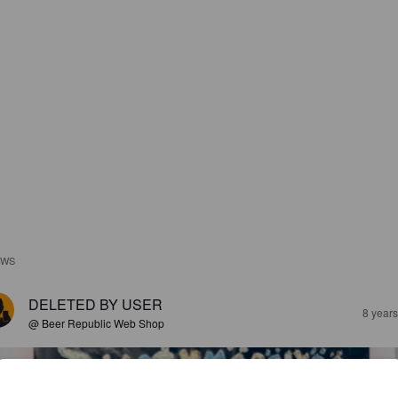
EWS
DELETED BY USER
8 year
@ Beer Republic Web Shop