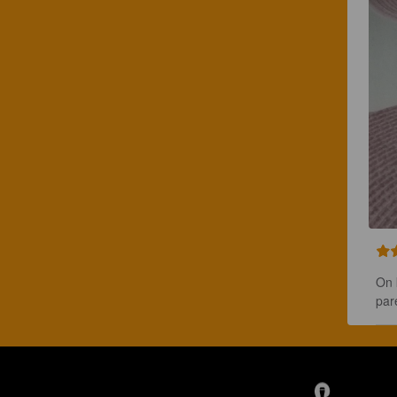
On 
par