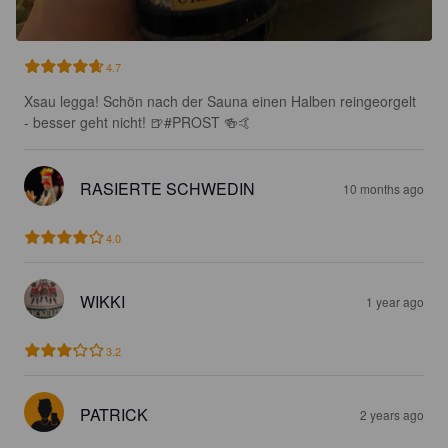
4.7
Xsau legga! Schön nach der Sauna einen Halben reingeorgelt 
- besser geht nicht! 🍺#PROST 🍻🤙
RASIERTE SCHWEDIN
10 months ago
4.0
WIKKI
1 year ago
3.2
PATRICK
2 years ago