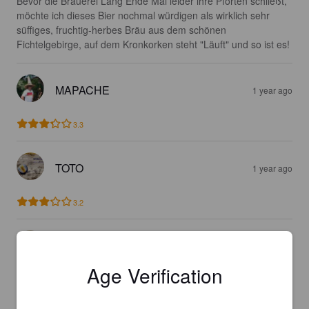
Bevor die Brauerei Lang Ende Mai leider ihre Pforten schließt,  
möchte ich dieses Bier nochmal würdigen als wirklich sehr 
süffiges, fruchtig-herbes Bräu aus dem schönen 
Fichtelgebirge, auf dem Kronkorken steht "Läuft" und so ist es!
MAPACHE
1 year ago
3.3
TOTO
1 year ago
3.2
SUSHIV
1 year ago
Age Verification
3.8
Nummer drei von Lang Bräu ist das Superale.
