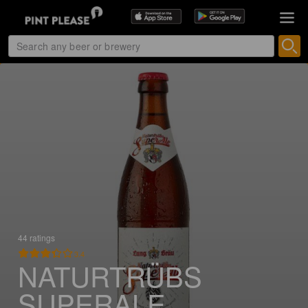
44 ratings
3.4
NATURTRÜBS
SUPERALE